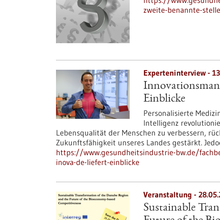
https://www.gesundhei
zweite-benannte-stell
Experteninterview - 1
Innovationsmanag
Einblicke
Personalisierte Medizi
Intelligenz revolution
Lebensqualität der Menschen zu verbessern, rückt
Zukunftsfähigkeit unseres Landes gestärkt. Jedoc
https://www.gesundheitsindustrie-bw.de/fachbe
inova-de-liefert-einblicke
Veranstaltung -
28.05
Sustainable Tra