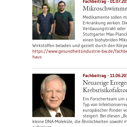
Fachbeitrag - 01.07.20
Mikroschwimmer l
Medikamente sollen mö
Erkrankung wirken. Di
Verdauungstrakt oder
Stuttgarter Max-Planck
einen biohybriden Mikr
Wirkstoffen beladen und gezielt durch den Körpe
https://www.gesundheitsindustrie-bw.de/fachbei
haus
Fachbeitrag - 11.06.20
Neuartige Errege
Krebsrisikofakto
Ein Forscherteam um d
Typ von Infektionserre
europäischer Rinder v
steigert. Bei diesen „
kleine DNA-Moleküle, die Ähnlichkeiten sowohl 