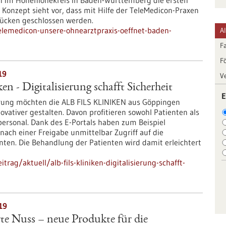
n im Hohenlohekreis in Baden-Württemberg die ersten
Konzept sieht vor, dass mit Hilfe der TeleMedicon-Praxen
ücken geschlossen werden.
lemedicon-unsere-ohnearztpraxis-oeffnet-baden-
A
F
F
19
V
n - Digitalisierung schafft Sicherheit
E
sierung möchten die ALB FILS KLINIKEN aus Göppingen
ovativer gestalten. Davon profitieren sowohl Patienten als
personal. Dank des E-Portals haben zum Beispiel
nach einer Freigabe unmittelbar Zugriff auf die
nten. Die Behandlung der Patienten wird damit erleichtert
ag/aktuell/alb-fils-kliniken-digitalisierung-schafft-
19
rte Nuss – neue Produkte für die