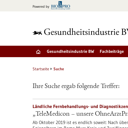
zum
Powered by
Inhalt
springen
Gesundheitsindustrie BW
Fachbeiträge
Startseite
Suche
Ihre Suche ergab folgende Treffer:
Ländliche Fernbehandlungs- und Diagnostikzent
„TeleMedicon – unsere OhneArztPra
Ab Oktober 2019 ist es endlich soweit: Nach üb