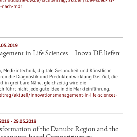
tsindustrie-bw.de/fachbeitrag/aktuell/tuev-sued-ist-
e-nach-mdr
3.05.2019
ement in Life Sciences – Inova DE liefert
n, Medizintechnik, digitale Gesundheit und Künstliche
ieren die Diagnostik und Produktentwicklung.Das Ziel, die
 in greifbare Nähe, gleichzeitig wird die
h führt nicht jede gute Idee in die Markteinführung.
itrag/aktuell/innovationsmanagement-in-life-sciences-
.2019
-
29.05.2019
nsformation of the Danube Region and the