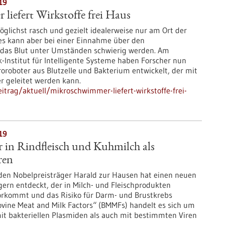
19
iefert Wirkstoffe frei Haus
glichst rasch und gezielt idealerweise nur am Ort der
es kann aber bei einer Einnahme über den
 das Blut unter Umständen schwierig werden. Am
-Institut für Intelligente Systeme haben Forscher nun
oroboter aus Blutzelle und Bakterium entwickelt, der mit
r geleitet werden kann.
trag/aktuell/mikroschwimmer-liefert-wirkstoffe-frei-
19
r in Rindfleisch und Kuhmilch als
ren
en Nobelpreisträger Harald zur Hausen hat einen neuen
gern entdeckt, der in Milch- und Fleischprodukten
orkommt und das Risiko für Darm- und Brustkrebs
Bovine Meat and Milk Factors“ (BMMFs) handelt es sich um
mit bakteriellen Plasmiden als auch mit bestimmten Viren