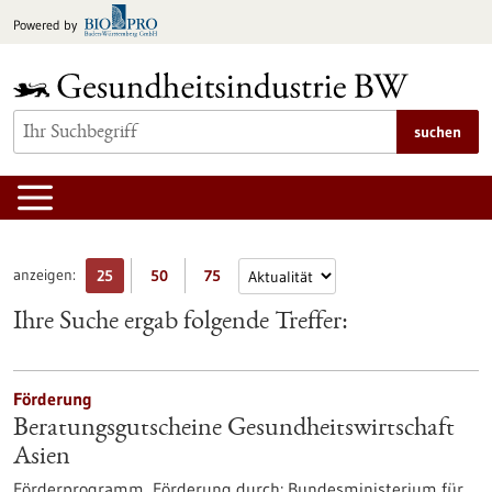
zum
Powered by
Inhalt
springen
suchen
anzeigen:
25
50
75
Ihre Suche ergab folgende Treffer:
Förderung
Beratungsgutscheine Gesundheitswirtschaft
Asien
Förderprogramm,
Förderung durch:
Bundesministerium für