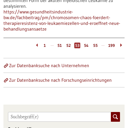
bestimmten Form der akuten myeloischen Leukämie zu
analysieren.
https://www.gesundheitsindustrie-
bw.de/fachbeitrag/pm/chromosomen-chaos-foerdert-
therapieresistenz-von-leukaemiezellen-und-eroeffnet-neue-
behandlungsansaetze
…
…
1
51
52
53
54
55
199
Zur Datenbanksuche nach Unternehmen
Zur Datenbanksuche nach Forschungseinrichtungen