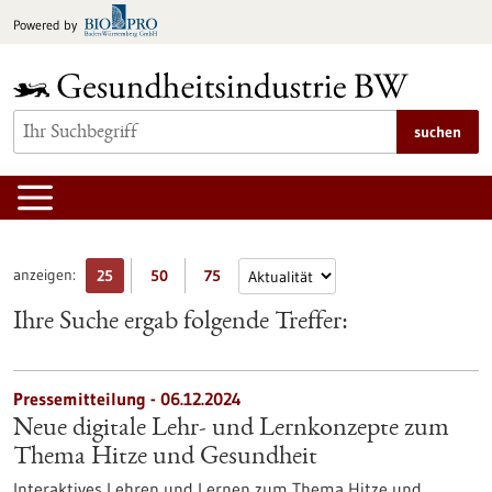
zum
Powered by
Inhalt
springen
suchen
anzeigen:
25
50
75
Ihre Suche ergab folgende Treffer:
Pressemitteilung - 06.12.2024
Neue digitale Lehr- und Lernkonzepte zum
Thema Hitze und Gesundheit
Interaktives Lehren und Lernen zum Thema Hitze und