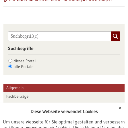
Suchbegriffe
dieses Portal
alle Portale
Allgemein
Fachbeiträge
Förderungen
✕
Diese Webseite verwendet Cookies
Veranstaltungen
Um unsere Webseite für Sie optimal gestalten und verbessern
Erscheinungsdatum
zu können, verwenden wir Cookies: Diese kleinen Dateien, die