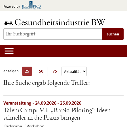
zum
Powered by
Inhalt
springen
suchen
anzeigen:
25
50
75
Ihre Suche ergab folgende Treffer:
Veranstaltung -
24.09.2026
-
25.09.2026
TalentCamp: Mit „Rapid Piloting“ Ideen
schneller in die Praxis bringen
Karlsruhe ,
Workshop