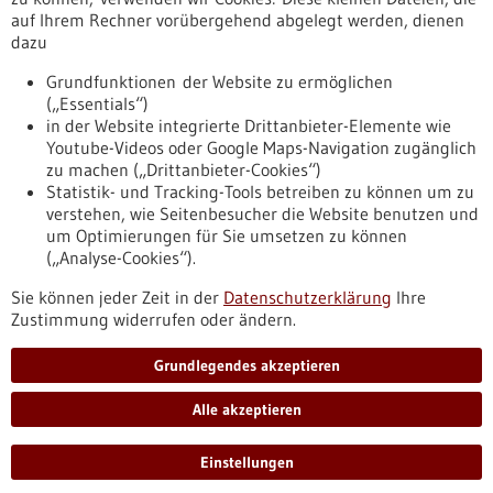
auf Ihrem Rechner vorübergehend abgelegt werden, dienen
dazu
zurücksetzen
Grundfunktionen der Website zu ermöglichen
(„Essentials“)
anzeigen
in der Website integrierte Drittanbieter-Elemente wie
Youtube-Videos oder Google Maps-Navigation zugänglich
zu machen („Drittanbieter-Cookies“)
Statistik- und Tracking-Tools betreiben zu können um zu
verstehen, wie Seitenbesucher die Website benutzen und
Nach oben
um Optimierungen für Sie umsetzen zu können
(„Analyse-Cookies“).
Sie können jeder Zeit in der
Datenschutzerklärung
Ihre
Informiert bleiben
Zustimmung widerrufen oder ändern.
Newsletter abonnieren
Grundlegendes akzeptieren
Alle akzeptieren
2026
©
Einstellungen