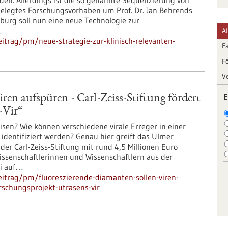
den. Allerdings ist die so genannte Sequenzierung von
gelegtes Forschungsvorhaben um Prof. Dr. Jan Behrends
iburg soll nun eine neue Technologie zur
.
A
itrag/pm/neue-strategie-zur-klinisch-relevanten-
F
F
V
E
ren aufspüren - Carl-Zeiss-Stiftung fördert
-Vir“
isen? Wie können verschiedene virale Erreger in einer
dentifiziert werden? Genau hier greift das Ulmer
 der Carl-Zeiss-Stiftung mit rund 4,5 Millionen Euro
Wissenschaftlerinnen und Wissenschaftlern aus der
ei auf…
itrag/pm/fluoreszierende-diamanten-sollen-viren-
orschungsprojekt-utrasens-vir