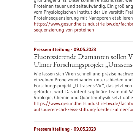
grundlegend ist. Diese können entschlüsselt wer
Proteinen teuer und zeitaufwändig. Ein groß an
vom Physiologischen Institut der Universität Fre
Proteinsequenzierung mit Nanoporen etablieren
https://www.gesundheitsindustrie-bw.de/fachbe
sequenzierung-von-proteinen
Pressemitteilung - 09.05.2023
Fluoreszierende Diamanten sollen Vi
Ulmer Forschungsprojekt „Utrasens
Wie lassen sich Viren schnell und präzise nachwe
einzelnen Probe voneinander unterschieden und i
Forschungsprojekt „Ultrasens-Vir“, das jetzt von
gefördert wird. Das interdisziplinäre Team mit 
Virologie, Chemie und Quantenphysik setzt dab
https://www.gesundheitsindustrie-bw.de/fachbe
aufspueren-carl-zeiss-stiftung-foerdert-ulmer-f
Pressemitteilung - 09.05.2023