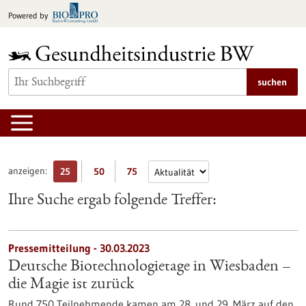
zum
Powered by
Inhalt
springen
suchen
anzeigen:
25
50
75
Ihre Suche ergab folgende Treffer:
Pressemitteilung - 30.03.2023
Deutsche Biotechnologietage in Wiesbaden –
die Magie ist zurück
Rund 750 Teilnehmende kamen am 28. und 29. März auf den