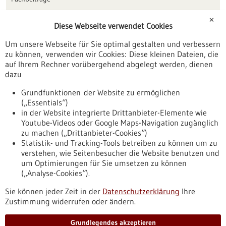
Förderungen
✕
Diese Webseite verwendet Cookies
Veranstaltungen
Um unsere Webseite für Sie optimal gestalten und verbessern
Erscheinungsdatum
zu können, verwenden wir Cookies: Diese kleinen Dateien, die
auf Ihrem Rechner vorübergehend abgelegt werden, dienen
dazu
zurücksetzen
Grundfunktionen der Website zu ermöglichen
(„Essentials“)
anzeigen
in der Website integrierte Drittanbieter-Elemente wie
Youtube-Videos oder Google Maps-Navigation zugänglich
zu machen („Drittanbieter-Cookies“)
Statistik- und Tracking-Tools betreiben zu können um zu
verstehen, wie Seitenbesucher die Website benutzen und
Nach oben
um Optimierungen für Sie umsetzen zu können
(„Analyse-Cookies“).
Sie können jeder Zeit in der
Datenschutzerklärung
Ihre
Informiert bleiben
Zustimmung widerrufen oder ändern.
Newsletter abonnieren
Grundlegendes akzeptieren