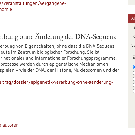
de/veranstaltungen/vergangene-
onomie
A
F
F
rerbung ohne Änderung der DNA-Sequenz
V
ererbung von Eigenschaften, ohne dass die DNA-Sequenz
heute im Zentrum biologischer Forschung. Sie ist
E
r nationaler und internationaler Forschungsprogramme.
ngsprozesse werden durch epigenetische Mechanismen
bspielen – wie der DNA, der Histone, Nukleosomen und der
eitrag/dossier/epigenetik-vererbung-ohne-aenderung-
e-autoren