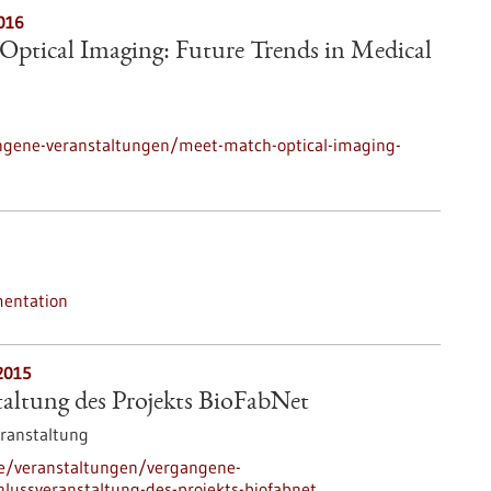
016
Optical Imaging: Future Trends in Medical
ngene-veranstaltungen/meet-match-optical-imaging-
mentation
2015
altung des Projekts BioFabNet
ranstaltung
de/veranstaltungen/vergangene-
lussveranstaltung-des-projekts-biofabnet