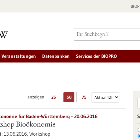
BIO
Veranstaltungen
Datenbanken
Services der BIOPRO
anzeigen:
25
50
75
ökonomie für Baden-Württemberg -
20.06.2016
S
kshop Bioökonomie
t:
13.06.2016,
Workshop