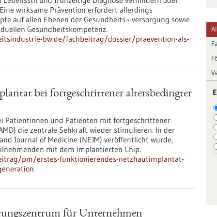
Lebensstil und frühzeitige Diagnose verhindern oder
Eine wirksame Prävention erfordert allerdings
pte auf allen Ebenen der Gesundheits¬-versorgung sowie
viduellen Gesundheitskompetenz.
A
tsindustrie-bw.de/fachbeitrag/dossier/praevention-als-
F
F
V
E
antat bei fortgeschrittener altersbedingter
i Patientinnen und Patienten mit fortgeschrittener
MD) die zentrale Sehkraft wieder stimulieren. In der
and Journal of Medicine (NEJM) veröffentlicht wurde,
Teilnehmenden mit dem implantierten Chip.
eitrag/pm/erstes-funktionierendes-netzhautimplantat-
generation
tungszentrum für Unternehmen