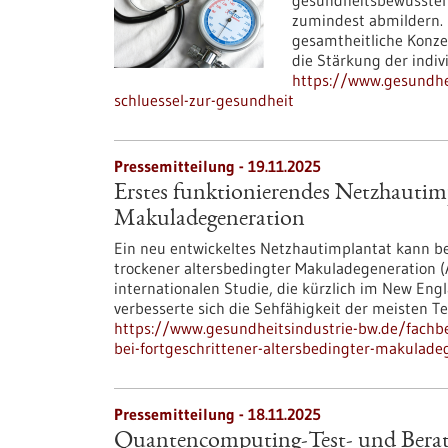
gesundheitsbewussten 
zumindest abmildern. 
gesamtheitliche Konze
die Stärkung der indi
https://www.gesundhei
schluessel-zur-gesundheit
Pressemitteilung - 19.11.2025
Erstes funktionierendes Netzhautimpl
Makuladegeneration
Ein neu entwickeltes Netzhautimplantat kann be
trockener altersbedingter Makuladegeneration (A
internationalen Studie, die kürzlich im New Engl
verbesserte sich die Sehfähigkeit der meisten 
https://www.gesundheitsindustrie-bw.de/fachb
bei-fortgeschrittener-altersbedingter-makulade
Pressemitteilung - 18.11.2025
Quantencomputing-Test- und Bera