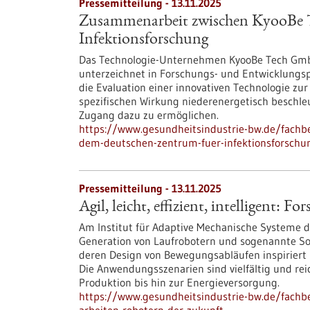
Pressemitteilung - 13.11.2025
Zusammenarbeit zwischen KyooBe 
Infektionsforschung
Das Technologie-Unternehmen KyooBe Tech GmbH
unterzeichnet in Forschungs- und Entwicklungsp
die Evaluation einer innovativen Technologie zu
spezifischen Wirkung niederenergetisch beschle
Zugang dazu zu ermöglichen.
https://www.gesundheitsindustrie-bw.de/fach
dem-deutschen-zentrum-fuer-infektionsforschu
Pressemitteilung - 13.11.2025
Agil, leicht, effizient, intelligent:
Am Institut für Adaptive Mechanische Systeme de
Generation von Laufrobotern und sogenannte Sof
deren Design von Bewegungsabläufen inspiriert i
Die Anwendungsszenarien sind vielfältig und rei
Produktion bis hin zur Energieversorgung.
https://www.gesundheitsindustrie-bw.de/fachbeit