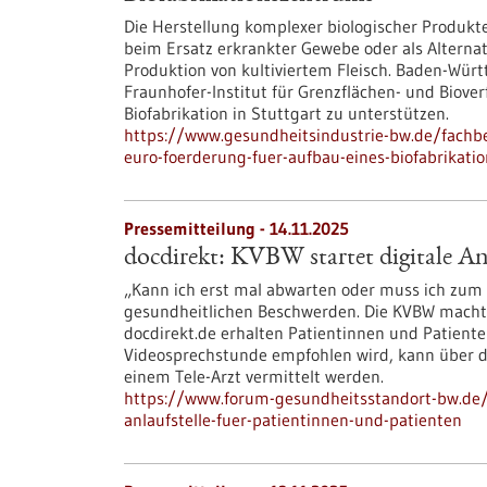
Die Herstellung komplexer biologischer Produkt
beim Ersatz erkrankter Gewebe oder als Alternat
Produktion von kultiviertem Fleisch. Baden-Wür
Fraunhofer-Institut für Grenzflächen- und Biov
Biofabrikation in Stuttgart zu unterstützen.
https://www.gesundheitsindustrie-bw.de/fachbe
euro-foerderung-fuer-aufbau-eines-biofabrikat
Pressemitteilung - 14.11.2025
docdirekt: KVBW startet digitale An
„Kann ich erst mal abwarten oder muss ich zum A
gesundheitlichen Beschwerden. Die KVBW macht e
docdirekt.de erhalten Patientinnen und Patient
Videosprechstunde empfohlen wird, kann über die
einem Tele-Arzt vermittelt werden.
https://www.forum-gesundheitsstandort-bw.de/i
anlaufstelle-fuer-patientinnen-und-patienten