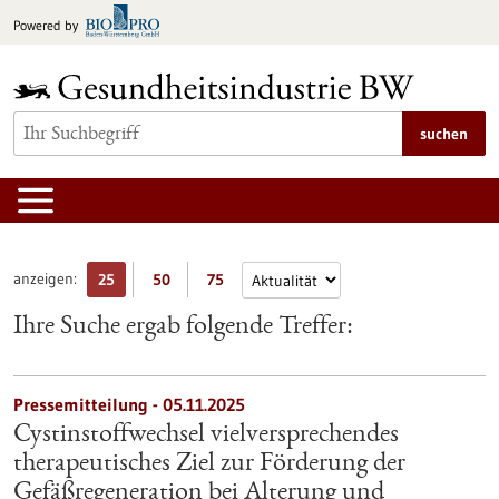
zum
Powered by
Inhalt
springen
suchen
anzeigen:
25
50
75
Ihre Suche ergab folgende Treffer:
Pressemitteilung - 05.11.2025
Cystinstoffwechsel vielversprechendes
therapeutisches Ziel zur Förderung der
Gefäßregeneration bei Alterung und