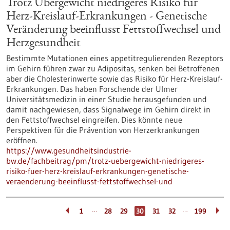
Trotz Übergewicht niedrigeres Risiko für
Herz-Kreislauf-Erkrankungen - Genetische
Veränderung beeinflusst Fettstoffwechsel und
Herzgesundheit
Bestimmte Mutationen eines appetitregulierenden Rezeptors
im Gehirn führen zwar zu Adipositas, senken bei Betroffenen
aber die Cholesterinwerte sowie das Risiko für Herz-Kreislauf-
Erkrankungen. Das haben Forschende der Ulmer
Universitätsmedizin in einer Studie herausgefunden und
damit nachgewiesen, dass Signalwege im Gehirn direkt in
den Fettstoffwechsel eingreifen. Dies könnte neue
Perspektiven für die Prävention von Herzerkrankungen
eröffnen.
https://www.gesundheitsindustrie-
bw.de/fachbeitrag/pm/trotz-uebergewicht-niedrigeres-
risiko-fuer-herz-kreislauf-erkrankungen-genetische-
veraenderung-beeinflusst-fettstoffwechsel-und
…
…
1
28
29
30
31
32
199