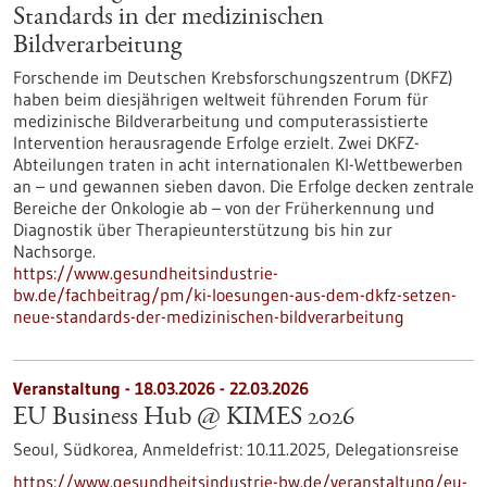
Standards in der medizinischen
Bildverarbeitung
Forschende im Deutschen Krebsforschungszentrum (DKFZ)
haben beim diesjährigen weltweit führenden Forum für
medizinische Bildverarbeitung und computerassistierte
Intervention herausragende Erfolge erzielt. Zwei DKFZ-
Abteilungen traten in acht internationalen KI-Wettbewerben
an – und gewannen sieben davon. Die Erfolge decken zentrale
Bereiche der Onkologie ab – von der Früherkennung und
Diagnostik über Therapieunterstützung bis hin zur
Nachsorge.
https://www.gesundheitsindustrie-
bw.de/fachbeitrag/pm/ki-loesungen-aus-dem-dkfz-setzen-
neue-standards-der-medizinischen-bildverarbeitung
Veranstaltung -
18.03.2026
-
22.03.2026
EU Business Hub @ KIMES 2026
Seoul, Südkorea,
Anmeldefrist:
10.11.2025,
Delegationsreise
https://www.gesundheitsindustrie-bw.de/veranstaltung/eu-