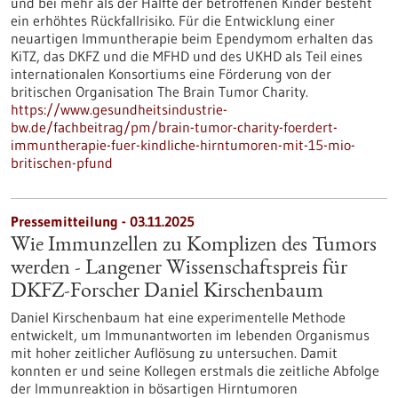
und bei mehr als der Hälfte der betroffenen Kinder besteht
ein erhöhtes Rückfallrisiko. Für die Entwicklung einer
neuartigen Immuntherapie beim Ependymom erhalten das
KiTZ, das DKFZ und die MFHD und des UKHD als Teil eines
internationalen Konsortiums eine Förderung von der
britischen Organisation The Brain Tumor Charity.
https://www.gesundheitsindustrie-
bw.de/fachbeitrag/pm/brain-tumor-charity-foerdert-
immuntherapie-fuer-kindliche-hirntumoren-mit-15-mio-
britischen-pfund
Pressemitteilung - 03.11.2025
Wie Immunzellen zu Komplizen des Tumors
werden - Langener Wissenschaftspreis für
DKFZ-Forscher Daniel Kirschenbaum
Daniel Kirschenbaum hat eine experimentelle Methode
entwickelt, um Immunantworten im lebenden Organismus
mit hoher zeitlicher Auflösung zu untersuchen. Damit
konnten er und seine Kollegen erstmals die zeitliche Abfolge
der Immunreaktion in bösartigen Hirntumoren