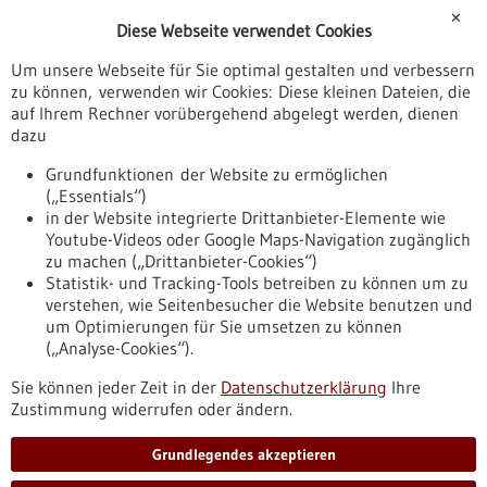
Förderungen
✕
Diese Webseite verwendet Cookies
Veranstaltungen
Um unsere Webseite für Sie optimal gestalten und verbessern
Erscheinungsdatum
zu können, verwenden wir Cookies: Diese kleinen Dateien, die
auf Ihrem Rechner vorübergehend abgelegt werden, dienen
dazu
zurücksetzen
Grundfunktionen der Website zu ermöglichen
(„Essentials“)
anzeigen
in der Website integrierte Drittanbieter-Elemente wie
Youtube-Videos oder Google Maps-Navigation zugänglich
zu machen („Drittanbieter-Cookies“)
Statistik- und Tracking-Tools betreiben zu können um zu
verstehen, wie Seitenbesucher die Website benutzen und
Nach oben
um Optimierungen für Sie umsetzen zu können
(„Analyse-Cookies“).
Sie können jeder Zeit in der
Datenschutzerklärung
Ihre
Informiert bleiben
Zustimmung widerrufen oder ändern.
Newsletter abonnieren
Grundlegendes akzeptieren