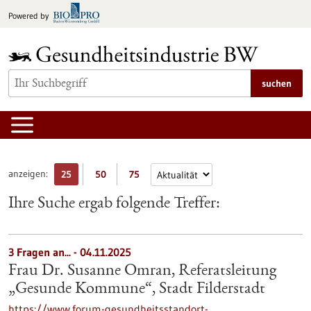
zum
Powered by
Inhalt
springen
suchen
anzeigen:
25
50
75
Ihre Suche ergab folgende Treffer:
3 Fragen an... - 04.11.2025
Frau Dr. Susanne Omran, Referatsleitung
„Gesunde Kommune“, Stadt Filderstadt
https://www.forum-gesundheitsstandort-