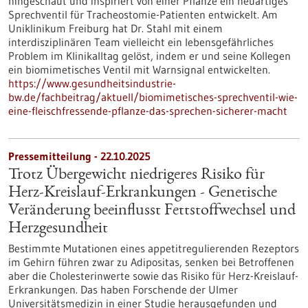
hingeschaut und inspiriert von einer Pflanze ein neuartiges
Sprechventil für Tracheostomie-Patienten entwickelt. Am
Uniklinikum Freiburg hat Dr. Stahl mit einem
interdisziplinären Team vielleicht ein lebensgefährliches
Problem im Klinikalltag gelöst, indem er und seine Kollegen
ein biomimetisches Ventil mit Warnsignal entwickelten.
https://www.gesundheitsindustrie-
bw.de/fachbeitrag/aktuell/biomimetisches-sprechventil-wie-
eine-fleischfressende-pflanze-das-sprechen-sicherer-macht
Pressemitteilung - 22.10.2025
Trotz Übergewicht niedrigeres Risiko für
Herz-Kreislauf-Erkrankungen - Genetische
Veränderung beeinflusst Fettstoffwechsel und
Herzgesundheit
Bestimmte Mutationen eines appetitregulierenden Rezeptors
im Gehirn führen zwar zu Adipositas, senken bei Betroffenen
aber die Cholesterinwerte sowie das Risiko für Herz-Kreislauf-
Erkrankungen. Das haben Forschende der Ulmer
Universitätsmedizin in einer Studie herausgefunden und