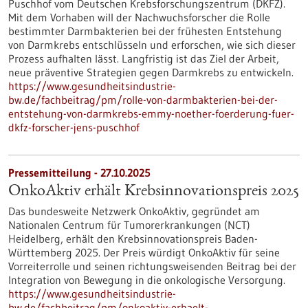
Puschhof vom Deutschen Krebsforschungszentrum (DKFZ).
Mit dem Vorhaben will der Nachwuchsforscher die Rolle
bestimmter Darmbakterien bei der frühesten Entstehung
von Darmkrebs entschlüsseln und erforschen, wie sich dieser
Prozess aufhalten lässt. Langfristig ist das Ziel der Arbeit,
neue präventive Strategien gegen Darmkrebs zu entwickeln.
https://www.gesundheitsindustrie-
bw.de/fachbeitrag/pm/rolle-von-darmbakterien-bei-der-
entstehung-von-darmkrebs-emmy-noether-foerderung-fuer-
dkfz-forscher-jens-puschhof
Pressemitteilung - 27.10.2025
OnkoAktiv erhält Krebsinnovationspreis 2025
Das bundesweite Netzwerk OnkoAktiv, gegründet am
Nationalen Centrum für Tumorerkrankungen (NCT)
Heidelberg, erhält den Krebsinnovationspreis Baden-
Württemberg 2025. Der Preis würdigt OnkoAktiv für seine
Vorreiterrolle und seinen richtungsweisenden Beitrag bei der
Integration von Bewegung in die onkologische Versorgung.
https://www.gesundheitsindustrie-
bw.de/fachbeitrag/pm/onkoaktiv-erhaelt-