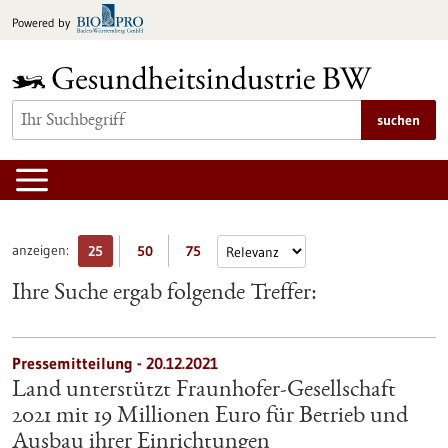
zum
Powered by
Inhalt
springen
suchen
anzeigen:
25
50
75
Ihre Suche ergab folgende Treffer:
Pressemitteilung - 20.12.2021
Land unterstützt Fraunhofer-Gesellschaft
2021 mit 19 Millionen Euro für Betrieb und
Ausbau ihrer Einrichtungen