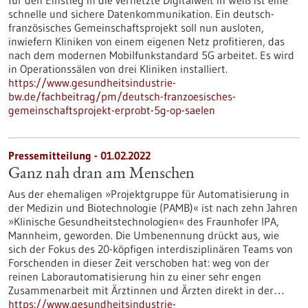
für den Einstieg in die vernetzte Digitalwelt in Weiß ist eine
schnelle und sichere Datenkommunikation. Ein deutsch-
französisches Gemeinschaftsprojekt soll nun ausloten,
inwiefern Kliniken von einem eigenen Netz profitieren, das
nach dem modernen Mobilfunkstandard 5G arbeitet. Es wird
in Operationssälen von drei Kliniken installiert.
https://www.gesundheitsindustrie-
bw.de/fachbeitrag/pm/deutsch-franzoesisches-
gemeinschaftsprojekt-erprobt-5g-op-saelen
Pressemitteilung - 01.02.2022
Ganz nah dran am Menschen
Aus der ehemaligen »Projektgruppe für Automatisierung in
der Medizin und Biotechnologie (PAMB)« ist nach zehn Jahren
»Klinische Gesundheitstechnologien« des Fraunhofer IPA,
Mannheim, geworden. Die Umbenennung drückt aus, wie
sich der Fokus des 20-köpfigen interdisziplinären Teams von
Forschenden in dieser Zeit verschoben hat: weg von der
reinen Laborautomatisierung hin zu einer sehr engen
Zusammenarbeit mit Ärztinnen und Ärzten direkt in der…
https://www.gesundheitsindustrie-