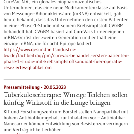
CureVac N.V., ein globales biopharmazeutisches
Unternehmen, das eine neue Medikamenten­klasse auf Basis
von Messenger-Ribonukleinsäure (mRNA) entwickelt, gab
heute bekannt, dass das Unternehmen den ersten Patienten
in einer Phase-1-Studie mit seinem Krebsimpfstoff CVGBM
behandelt hat. CVGBM basiert auf CureVacs firmeneigenen
mRNA-Gerüst der zweiten Generation und enthält eine
einzige mRNA, die für acht Epitope kodiert.
https://www.gesundheitsindustrie-
bw.de/fachbeitrag/pm/curevac-behandelt-ersten-patienten-
phase-1-studie-mit-krebsimpfstoffkandidat-fuer-operativ-
reseziertes-glioblastom
Pressemitteilung - 20.06.2023
Tuberkulosetherapie: Winzige Teilchen sollen
künftig Wirkstoff in die Lunge bringen
KIT und Forschungszentrum Borstel stellen Nanopartikel mit
hohem Antibiotikumgehalt zur Inhalation vor – Antibiotika-
Nanocarrier können Entwicklung von Resistenzen verringern
und Verträglichkeit erhöhen.