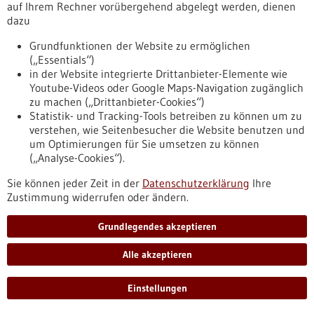
auf Ihrem Rechner vorübergehend abgelegt werden, dienen
robuste Evidenz müssen kein Widerspruch
dazu
bleiben
Grundfunktionen der Website zu ermöglichen
Die EU-Kommission hat am 26. April einen Vorschlag für die
(„Essentials“)
Revision des Arzneimittelrechts in der Europäischen Union
in der Website integrierte Drittanbieter-Elemente wie
vorgelegt, zu dem das IQWiG nun Stellung stimmt.
Youtube-Videos oder Google Maps-Navigation zugänglich
https://regulatorik-gesundheitswirtschaft.bio-
zu machen („Drittanbieter-Cookies“)
pro.de/aktuelles/pressemitteilungen-und-
Statistik- und Tracking-Tools betreiben zu können um zu
fachbeitraege/geplante-revision-des-eu-arzneimittelrechts-
verstehen, wie Seitenbesucher die Website benutzen und
frueher-marktzugang-und-robuste-evidenz-muessen-kein-
um Optimierungen für Sie umsetzen zu können
widerspruch-bleiben
(„Analyse-Cookies“).
Sie können jeder Zeit in der
Datenschutzerklärung
Ihre
Zustimmung widerrufen oder ändern.
Pressemitteilung - 13.06.2023
AutoProNano: internationale Kooperation
Grundlegendes akzeptieren
für In-vitro- und In-vivo-Diagnostik
Alle akzeptieren
Das deutsch-französische Kooperationsprojekt
„AutoProNano“ entwickelt einen Prozess zur automatisierten
Herstellung von Nanopartikeln für die In-vitro- und In-vivo-
Einstellungen
Diagnostik. Das Projekt startet im Rahmen des
Kooperationsnetzwerks „smart analytics“. Diese