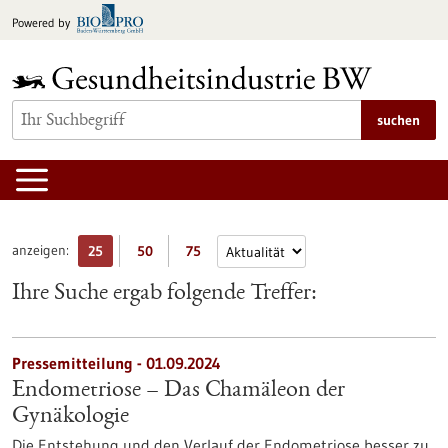
zum
Powered by
Inhalt
springen
suchen
anzeigen:
25
50
75
Ihre Suche ergab folgende Treffer:
Pressemitteilung - 01.09.2024
Endometriose – Das Chamäleon der
Gynäkologie
Die Entstehung und den Verlauf der Endometriose besser zu