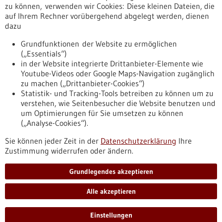
Erscheinungsdatum
zu können, verwenden wir Cookies: Diese kleinen Dateien, die
auf Ihrem Rechner vorübergehend abgelegt werden, dienen
dazu
zurücksetzen
Grundfunktionen der Website zu ermöglichen
(„Essentials“)
anzeigen
in der Website integrierte Drittanbieter-Elemente wie
Youtube-Videos oder Google Maps-Navigation zugänglich
zu machen („Drittanbieter-Cookies“)
Statistik- und Tracking-Tools betreiben zu können um zu
verstehen, wie Seitenbesucher die Website benutzen und
Nach oben
um Optimierungen für Sie umsetzen zu können
(„Analyse-Cookies“).
Sie können jeder Zeit in der
Datenschutzerklärung
Ihre
Informiert bleiben
Zustimmung widerrufen oder ändern.
Newsletter abonnieren
Grundlegendes akzeptieren
Alle akzeptieren
2026
©
Einstellungen