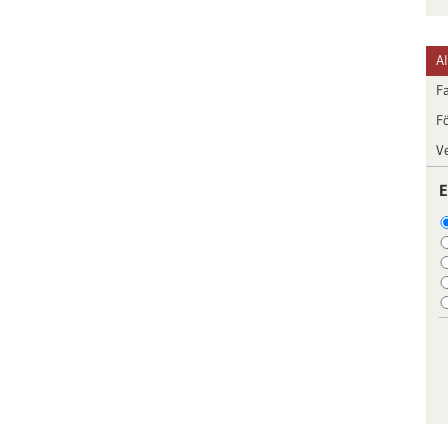
A
F
F
V
E