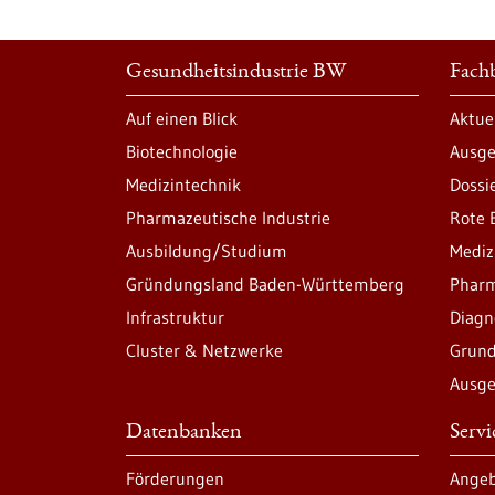
Gesundheitsindustrie BW
Fachb
Auf einen Blick
Aktue
Biotechnologie
Ausge
Medizintechnik
Dossi
Pharmazeutische Industrie
Rote 
Ausbildung/Studium
Mediz
Gründungsland Baden-Württemberg
Pharm
Infrastruktur
Diagn
Cluster & Netzwerke
Grund
Ausge
Datenbanken
Serv
Förderungen
Angeb