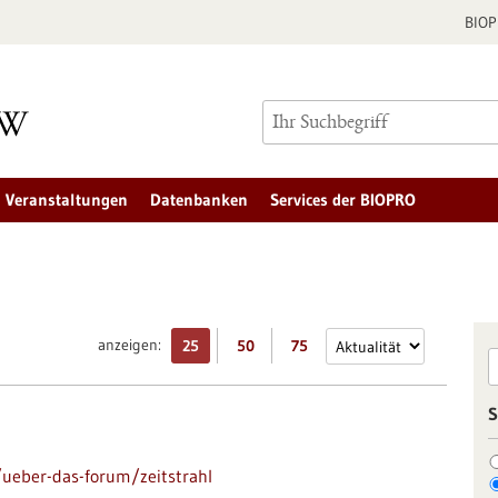
BIO
Veranstaltungen
Datenbanken
Services der BIOPRO
anzeigen:
25
50
75
S
ueber-das-forum/zeitstrahl