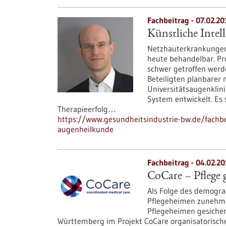
Fachbeitrag - 07.02.20
Künstliche Intel
Netzhauterkrankungen
heute behandelbar. Pr
schwer getroffen werd
Beteiligten planbarer 
Universitätsaugenklini
System entwickelt. Es s
Therapieerfolg…
https://www.gesundheitsindustrie-bw.de/fachbei
augenheilkunde
Fachbeitrag - 04.02.2
CoCare – Pflege 
Als Folge des demograf
Pflegeheimen zunehmen
Pflegeheimen gesichert
Württemberg im Projekt CoCare organisatorisch