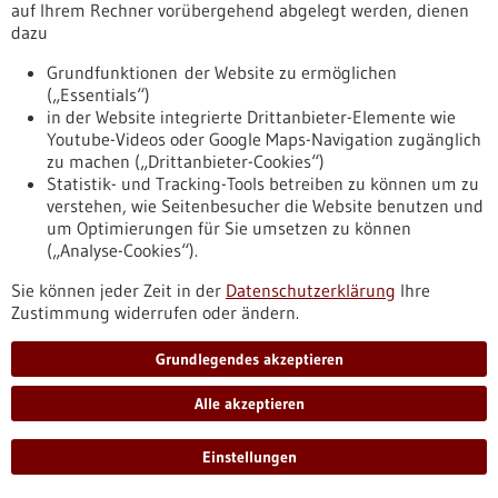
den weltweit wichtigsten Arzneimittelmarkt.
auf Ihrem Rechner vorübergehend abgelegt werden, dienen
https://www.gesundheitsindustrie-
dazu
bw.de/fachbeitrag/pm/entwicklung-aus-heidelberg-
Grundfunktionen der Website zu ermöglichen
revolutioniert-hepatitis-d-therapie-weltweit-us-
(„Essentials“)
arzneimittelbehoerde-fda-laesst-hepatitis-medikament
in der Website integrierte Drittanbieter-Elemente wie
Youtube-Videos oder Google Maps-Navigation zugänglich
zu machen („Drittanbieter-Cookies“)
Förderung
Statistik- und Tracking-Tools betreiben zu können um zu
Förderung von Forschungsvorhaben von
verstehen, wie Seitenbesucher die Website benutzen und
Hochschulen für Angewandte Wissenschaften
um Optimierungen für Sie umsetzen zu können
(„Analyse-Cookies“).
zur anwendungsbezogenen
Weiterentwicklung von
Sie können jeder Zeit in der
Datenschutzerklärung
Ihre
Zustimmung widerrufen oder ändern.
Forschungsergebnissen (HAW-
ForschungsSchub) im Rahmen des
Grundlegendes akzeptieren
Programms „Forschung an Hochschulen für
Angewandte Wissenschaften“
Alle akzeptieren
Förderprogramm,
Förderung durch:
BMFTR,
Einreichungsfrist:
15.10.2026
Einstellungen
https://www.gesundheitsindustrie-