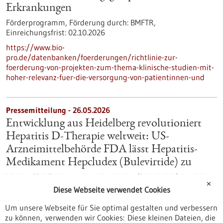
Erkrankungen
Förderprogramm,
Förderung durch:
BMFTR,
Einreichungsfrist:
02.10.2026
https://www.bio-
pro.de/datenbanken/foerderungen/richtlinie-zur-
foerderung-von-projekten-zum-thema-klinische-studien-mit-
hoher-relevanz-fuer-die-versorgung-von-patientinnen-und
Pressemitteilung - 26.05.2026
Entwicklung aus Heidelberg revolutioniert
Hepatitis D-Therapie weltweit: US-
Arzneimittelbehörde FDA lässt Hepatitis-
Medikament Hepcludex (Bulevirtide) zu
Mit der FDA-Zulassung von Hepcludex (Bulevirtide) erreicht
✕
eine an der Medizinischen Fakultät Heidelberg der
Diese Webseite verwendet Cookies
Universität Heidelberg, am Universitätsklinikum Heidelberg
und im Deutschen Zentrum für Infektionsforschung
Um unsere Webseite für Sie optimal gestalten und verbessern
entwickelte Therapie gegen chronische Hepatitis D nun auch
zu können, verwenden wir Cookies: Diese kleinen Dateien, die