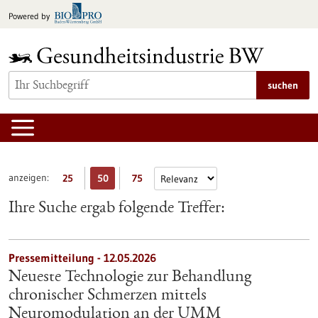
zum
Powered by
Inhalt
springen
suchen
anzeigen:
25
50
75
Ihre Suche ergab folgende Treffer:
Pressemitteilung - 12.05.2026
Neueste Technologie zur Behandlung
chronischer Schmerzen mittels
Neuromodulation an der UMM