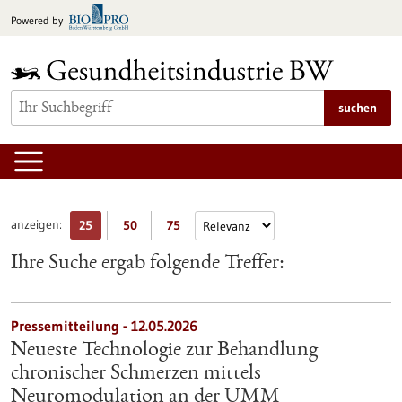
zum
Powered by
Inhalt
springen
suchen
anzeigen:
25
50
75
Ihre Suche ergab folgende Treffer:
Pressemitteilung - 12.05.2026
Neueste Technologie zur Behandlung
chronischer Schmerzen mittels
Neuromodulation an der UMM