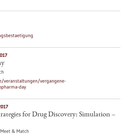
ngsbestaetigung
2017
ay
ch
de/veranstaltungen/vergangene-
topharma-day
2017
ategies for Drug Discovery: Simulation –
,
Meet & Match