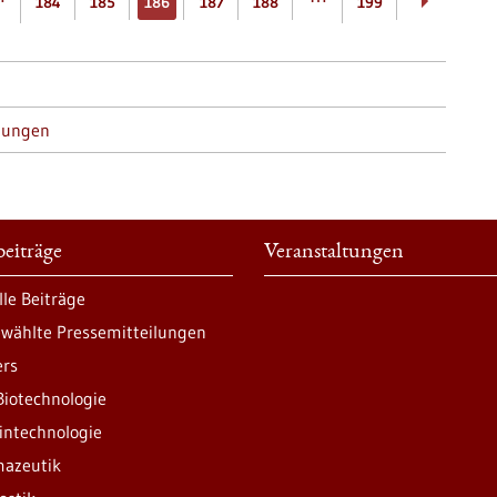
184
185
186
187
188
199
tungen
eiträge
Veranstaltungen
lle Beiträge
wählte Pressemitteilungen
ers
Biotechnologie
intechnologie
azeutik