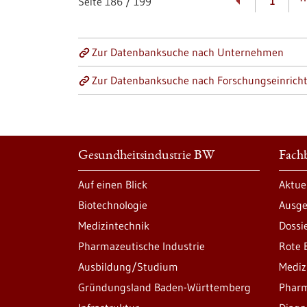
Seite
186
/
199
1
Zur Datenbanksuche nach Unternehmen
Zur Datenbanksuche nach Forschungseinrich
Gesundheitsindustrie BW
Fachb
Auf einen Blick
Aktue
Biotechnologie
Ausge
Medizintechnik
Dossi
Pharmazeutische Industrie
Rote 
Ausbildung/Studium
Mediz
Gründungsland Baden-Württemberg
Pharm