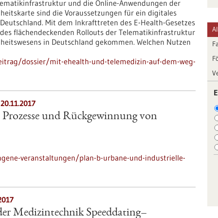
lematikinfrastruktur und die Online-Anwendungen der
eitskarte sind die Voraussetzungen für ein digitales
Deutschland. Mit dem Inkrafttreten des E-Health-Gesetzes
A
es flächendeckenden Rollouts der Telematikinfrastruktur
undheitswesens in Deutschland gekommen. Welchen Nutzen
F
F
eitrag/dossier/mit-ehealth-und-telemedizin-auf-dem-weg-
V
E
-
20.11.2017
ler Prozesse und Rückgewinnung von
gene-veranstaltungen/plan-b-urbane-und-industrielle-
2017
 der Medizintechnik Speeddating–