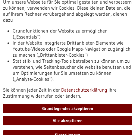
Um unsere Webseite für Sie optimal gestalten und verbessern
Erscheinungsdatum
zu können, verwenden wir Cookies: Diese kleinen Dateien, die
auf Ihrem Rechner vorübergehend abgelegt werden, dienen
dazu
zurücksetzen
Grundfunktionen der Website zu ermöglichen
(„Essentials“)
anzeigen
in der Website integrierte Drittanbieter-Elemente wie
Youtube-Videos oder Google Maps-Navigation zugänglich
zu machen („Drittanbieter-Cookies“)
Statistik- und Tracking-Tools betreiben zu können um zu
verstehen, wie Seitenbesucher die Website benutzen und
Nach oben
um Optimierungen für Sie umsetzen zu können
(„Analyse-Cookies“).
Sie können jeder Zeit in der
Datenschutzerklärung
Ihre
Informiert bleiben
Zustimmung widerrufen oder ändern.
Newsletter abonnieren
Grundlegendes akzeptieren
Alle akzeptieren
2026
©