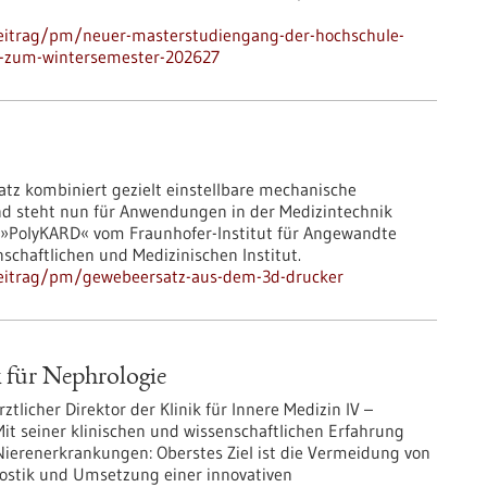
beitrag/pm/neuer-masterstudiengang-der-hochschule-
et-zum-wintersemester-202627
tz kombiniert gezielt einstellbare mechanische
und steht nun für Anwendungen in der Medizintechnik
kt »PolyKARD« vom Fraunhofer-Institut für Angewandte
chaftlichen und Medizinischen Institut.
beitrag/pm/gewebeersatz-aus-dem-3d-drucker
k für Nephrologie
Ärztlicher Direktor der Klinik für Innere Medizin IV –
it seiner klinischen und wissenschaftlichen Erfahrung
Nierenerkrankungen: Oberstes Ziel ist die Vermeidung von
nostik und Umsetzung einer innovativen