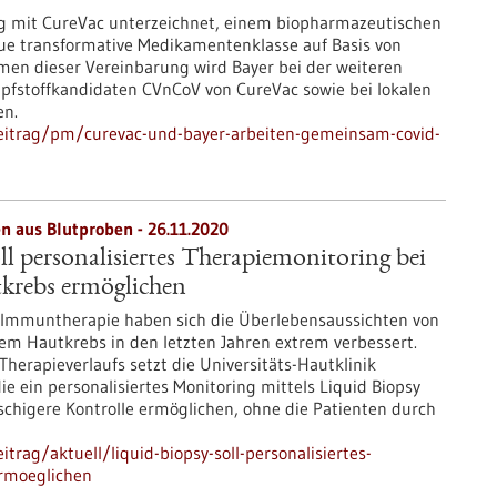
ag mit CureVac unterzeichnet, einem biopharmazeutischen
ue transformative Medikamentenklasse auf Basis von
en dieser Vereinbarung wird Bayer bei der weiteren
pfstoffkandidaten CVnCoV von CureVac sowie bei lokalen
en.
eitrag/pm/curevac-und-bayer-arbeiten-gemeinsam-covid-
n aus Blutproben - 26.11.2020
ll personalisiertes Therapiemonitoring bei
krebs ermöglichen
 Immuntherapie haben sich die Überlebensaussichten von
em Hautkrebs in den letzten Jahren extrem verbessert.
erapieverlaufs setzt die Universitäts-Hautklinik
ie ein personalisiertes Monitoring mittels Liquid Biopsy
schigere Kontrolle ermöglichen, ohne die Patienten durch
rag/aktuell/liquid-biopsy-soll-personalisiertes-
rmoeglichen