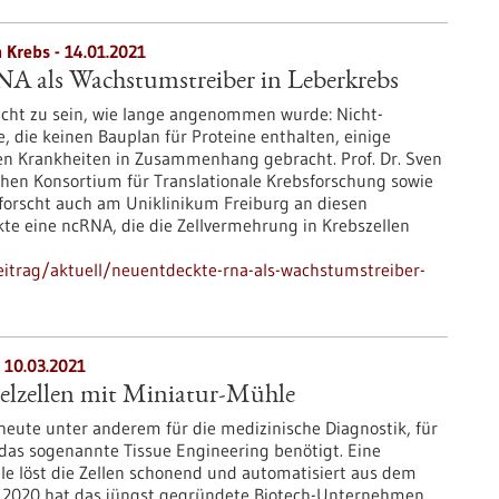
 Krebs - 14.01.2021
A als Wachstumstreiber in Leberkrebs
nicht zu sein, wie lange angenommen wurde: Nicht-
 die keinen Bauplan für Proteine enthalten, einige
n Krankheiten in Zusammenhang gebracht. Prof. Dr. Sven
hen Konsortium für Translationale Krebsforschung sowie
orscht auch am Uniklinikum Freiburg an diesen
te eine ncRNA, die die Zellvermehrung in Krebszellen
itrag/aktuell/neuentdeckte-rna-als-wachstumstreiber-
 10.03.2021
zelzellen mit Miniatur-Mühle
eute unter anderem für die medizinische Diagnostik, für
 das sogenannte Tissue Engineering benötigt. Eine
 löst die Zellen schonend und automatisiert aus dem
2020 hat das jüngst gegründete Biotech-Unternehmen