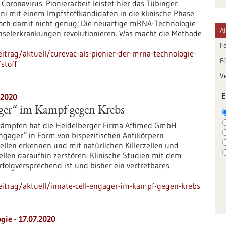
Coronavirus. Pionierarbeit leistet hier das Tübinger
ni mit einem Impfstoffkandidaten in die klinische Phase
. Doch damit nicht genug: Die neuartige mRNA-Technologie
A
chselerkrankungen revolutionieren. Was macht die Methode
F
trag/aktuell/curevac-als-pionier-der-mrna-technologie-
F
stoff
V
E
.2020
ager“ im Kampf gegen Krebs
kämpfen hat die Heidelberger Firma Affimed GmbH
 engager“ in Form von bispezifischen Antikörpern
ellen erkennen und mit natürlichen Killerzellen und
len daraufhin zerstören. Klinische Studien mit dem
rfolgversprechend ist und bisher ein vertretbares
itrag/aktuell/innate-cell-engager-im-kampf-gegen-krebs
gie - 17.07.2020