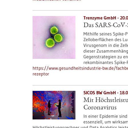
Trenzyme GmbH - 20.0
Das SARS-CoV-Sp
Mithilfe seines Spike
Zelloberflächen des L
Virusgenom in die Zel
dieser Zusammenhänge 
Gegenstrategien zu en
rekombinantes Spike-P
https://www.gesundheitsindustrie-bw.de/fachbei
rezeptor
SICOS BW GmbH - 18.0
Mit Höchstleist
Coronavirus
In einer Epidemie sin
essenziell, um wirksam
Höchstleistungsrechner und Data Analytics leiste