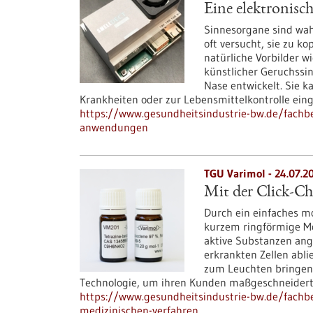
Eine elektronisc
Sinnesorgane sind wah
oft versucht, sie zu k
natürliche Vorbilder w
künstlicher Geruchssi
Nase entwickelt. Sie 
Krankheiten oder zur Lebensmittelkontrolle ein
https://www.gesundheitsindustrie-bw.de/fachbeit
anwendungen
TGU Varimol - 24.07.2
Mit der Click-C
Durch ein einfaches m
kurzem ringförmige Mo
aktive Substanzen ang
erkrankten Zellen abli
zum Leuchten bringen.
Technologie, um ihren Kunden maßgeschneidert
https://www.gesundheitsindustrie-bw.de/fachbe
medizinischen-verfahren