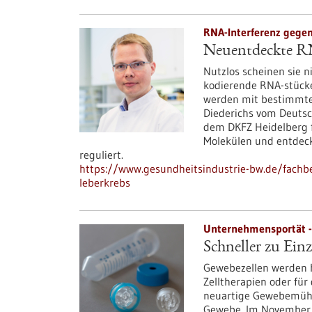
RNA-Interferenz gegen
Neuentdeckte RN
Nutzlos scheinen sie 
kodierende RNA-stücke,
werden mit bestimmte
Diederichs vom Deutsc
dem DKFZ Heidelberg f
Molekülen und entdeck
reguliert.
https://www.gesundheitsindustrie-bw.de/fachbe
leberkrebs
Unternehmensportät -
Schneller zu Ein
Gewebezellen werden h
Zelltherapien oder für
neuartige Gewebemühle
Gewebe. Im November 