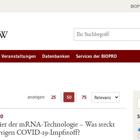
BIO
Veranstaltungen
Datenbanken
Services der BIOPRO
anzeigen:
25
50
75
20
S
nier der mRNA-Technologie – Was steckt
rtigen COVID-19-Impfstoff?