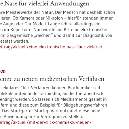
he Nase für vielerlei Anwendungen
re Meisterwerke der Natur. Der Mensch hat deshalb schon
opieren. Ob Kamera oder Mikrofon – hierfür standen immer
ie Auge oder Ohr Modell. Lange fehlte allerdings ein
nn im Repertoire. Nun wurde am KIT eine elektronische
kann Gasgemische „riechen“ und damit zur Diagnostik von
gesetzt werden.
rag/aktuell/eine-elektronische-nase-fuer-vielerlei-
020
hemie zu neuen medizinischen Verfahren
olekulares Click-Verfahren können Biochemiker seit
leküle miteinander verbinden, an die therapeutisch
ehängt werden. So lassen sich Medikamente gezielt in
efern und diese zum Beispiel für Bildgebungsverfahren
 Das Stuttgarter Startup Varimol nutzt diese neue
e Anwendungen zur Verfügung zu stellen.
itrag/aktuell/mit-der-click-chemie-zu-neuen-