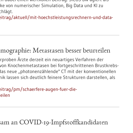
cke von numerischer Simulation, Big Data und KI zu
hlägt.
itrag/aktuell/mit-hoechstleistungsrechnern-und-data-
mographie: Metastasen besser beurteilen
proben Ärzte derzeit ein neuartiges Verfahren der
 von Knochenmetastasen bei fortgeschrittenen Brustkrebs-
as neue „photonenzählende" CT mit der konventionellen
k lassen sich deutlich feinere Strukturen darstellen, als
eitrag/pm/schaerfere-augen-fuer-die-
eilen
nsam an COVID-19-Impfstoffkandidaten