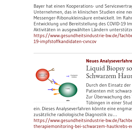
Bayer hat einen Kooperations- und Servicevertr
Unternehmen, das in klinischen Studien eine ne
Messenger-Ribonukleinsäure entwickelt. Im Rahm
Entwicklung und Bereitstellung des COVID-19 Im
Aktivitäten in ausgewählten Ländern unterstütz
https://www.gesundheitsindustrie-bw.de/fachb
19-impfstoffkandidaten-cvncov
Neues Analyseverfahre
Liquid Biopsy so
Schwarzem Haut
Durch den Einsatz der
Patienten mit schwarz
Zur Überwachung des Th
Tübingen in einer Stud
ein. Dieses Analyseverfahren könnte eine engma
zusätzliche radiologische Diagnostik zu…
https://www.gesundheitsindustrie-bw.de/fachbeit
therapiemonitoring-bei-schwarzem-hautkrebs-e