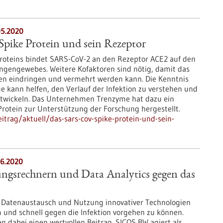
5.2020
ike Protein und sein Rezeptor
-Proteins bindet SARS-CoV-2 an den Rezeptor ACE2 auf den
ungengewebes. Weitere Kofaktoren sind nötig, damit das
len eindringen und vermehrt werden kann. Die Kenntnis
kann helfen, den Verlauf der Infektion zu verstehen und
twickeln. Das Unternehmen Trenzyme hat dazu ein
rotein zur Unterstützung der Forschung hergestellt.
trag/aktuell/das-sars-cov-spike-protein-und-sein-
6.2020
ungsrechnern und Data Analytics gegen das
d Datenaustausch und Nutzung innovativer Technologien
 und schnell gegen die Infektion vorgehen zu können.
n dabei einen wertvollen Beitrag. SICOS BW agiert als