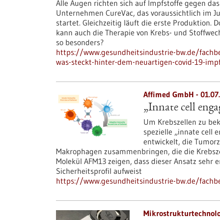
Alle Augen richten sich auf Impfstoffe gegen das 
Unternehmen CureVac, das voraussichtlich im Ju
startet. Gleichzeitig läuft die erste Produktion
kann auch die Therapie von Krebs- und Stoffwe
so besonders?
https://www.gesundheitsindustrie-bw.de/fachbei
was-steckt-hinter-dem-neuartigen-covid-19-impf
Affimed GmbH - 01.07
„Innate cell eng
Um Krebszellen zu be
spezielle „innate cell
entwickelt, die Tumorz
Makrophagen zusammenbringen, die die Krebszel
Molekül AFM13 zeigen, dass dieser Ansatz sehr e
Sicherheitsprofil aufweist
https://www.gesundheitsindustrie-bw.de/fachbe
Mikrostrukturtechnolo