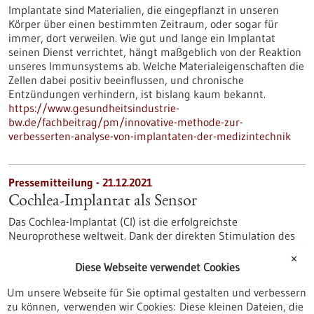
Implantate sind Materialien, die eingepflanzt in unseren
Körper über einen bestimmten Zeitraum, oder sogar für
immer, dort verweilen. Wie gut und lange ein Implantat
seinen Dienst verrichtet, hängt maßgeblich von der Reaktion
unseres Immunsystems ab. Welche Materialeigenschaften die
Zellen dabei positiv beeinflussen, und chronische
Entzündungen verhindern, ist bislang kaum bekannt.
https://www.gesundheitsindustrie-
bw.de/fachbeitrag/pm/innovative-methode-zur-
verbesserten-analyse-von-implantaten-der-medizintechnik
Pressemitteilung - 21.12.2021
Cochlea-Implantat als Sensor
Das Cochlea-Implantat (CI) ist die erfolgreichste
Neuroprothese weltweit. Dank der direkten Stimulation des
Hörnervs ermöglicht es mehr als einer halben Million
✕
Menschen weltweit das Hören, obwohl die Betroffenen
Diese Webseite verwendet Cookies
ertaubt oder taub geboren sind.
https://www.gesundheitsindustrie-
Um unsere Webseite für Sie optimal gestalten und verbessern
bw.de/fachbeitrag/pm/cochlea-implantat-als-sensor
zu können, verwenden wir Cookies: Diese kleinen Dateien, die