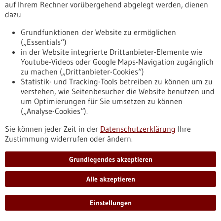
auf Ihrem Rechner vorübergehend abgelegt werden, dienen
dazu
Pressemitteilung - 20.12.2021
Grundfunktionen der Website zu ermöglichen
Land unterstützt Fraunhofer-Gesellschaft
(„Essentials“)
in der Website integrierte Drittanbieter-Elemente wie
2021 mit 19 Millionen Euro für Betrieb und
Youtube-Videos oder Google Maps-Navigation zugänglich
Ausbau ihrer Einrichtungen
zu machen („Drittanbieter-Cookies“)
Die Fraunhofer-Gesellschaft erhält vom Ministerium für
Statistik- und Tracking-Tools betreiben zu können um zu
Wirtschaft, Arbeit und Tourismus Baden-Württemberg im
verstehen, wie Seitenbesucher die Website benutzen und
Jahr 2021 insgesamt 19 Millionen Euro im Rahmen der
um Optimierungen für Sie umsetzen zu können
Grundfinanzierung und für Investitionen. Das gab
(„Analyse-Cookies“).
Wirtschaftsministerin Dr. Nicole Hoffmeister-Kraut in
Sie können jeder Zeit in der
Datenschutzerklärung
Ihre
Stuttgart bekannt. Von der Förderung entfallen neun
Zustimmung widerrufen oder ändern.
Millionen Euro auf den Anteil des Landes an der
Grundfinanzierung der Forschungsorganisation.
https://www.gesundheitsindustrie-
Grundlegendes akzeptieren
bw.de/fachbeitrag/pm/land-unterstuetzt-fraunhofer-
gesellschaft-2021-mit-19-millionen-euro-fuer-betrieb-und-
Alle akzeptieren
ausbau-ihrer-einrichtungen
Einstellungen