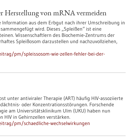
 der Herstellung von mRNA vermeiden
he Information aus dem Erbgut nach ihrer Umschreibung in
sammengefügt wird. Dieses „Spleißen“ ist eine
teinen. Wissenschaftlern des Biochemie-Zentrums der
lerhaftes Spleißosom darzustellen und nachzuvollziehen,
itrag/pm/spleissosom-wie-zellen-fehler-bei-der-
st unter antiviraler Therapie (ART) häufig HIV-​assoziierte
edächtnis-​ oder Konzentrationsstörungen. Forschende
ologie am Universitätsklinikum Ulm (UKU) haben nun
n HIV in Gehirnzellen verstärken.
eitrag/pm/schaedliche-wechselwirkungen