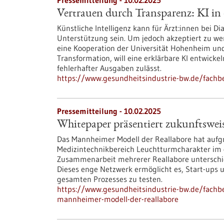
Pressemitteilung - 10.02.2025
Vertrauen durch Transparenz: KI in
Künstliche Intelligenz kann für Ärzt:innen bei 
Unterstützung sein. Um jedoch akzeptiert zu werd
eine Kooperation der Universität Hohenheim und 
Transformation, will eine erklärbare KI entwicke
fehlerhafter Ausgaben zulässt.
https://www.gesundheitsindustrie-bw.de/fachb
Pressemitteilung - 10.02.2025
Whitepaper präsentiert zukunftswe
Das Mannheimer Modell der Reallabore hat aufg
Medizintechnikbereich Leuchtturmcharakter im d
Zusammenarbeit mehrerer Reallabore unterschie
Dieses enge Netzwerk ermöglicht es, Start-ups 
gesamten Prozesses zu testen.
https://www.gesundheitsindustrie-bw.de/fachb
mannheimer-modell-der-reallabore