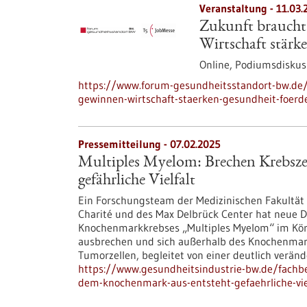
Veranstaltung -
11.03.
Zukunft braucht
Wirtschaft stärk
Online,
Podiumsdiskus
https://www.forum-gesundheitsstandort-bw.de/
gewinnen-wirtschaft-staerken-gesundheit-foerd
Pressemitteilung - 07.02.2025
Multiples Myelom: Brechen Krebsze
gefährliche Vielfalt
Ein Forschungsteam der Medizinischen Fakultät H
Charité und des Max Delbrück Center hat neue D
Knochenmarkkrebses „Multiples Myelom“ im Kör
ausbrechen und sich außerhalb des Knochenmarks
Tumorzellen, begleitet von einer deutlich verä
https://www.gesundheitsindustrie-bw.de/fachb
dem-knochenmark-aus-entsteht-gefaehrliche-vie