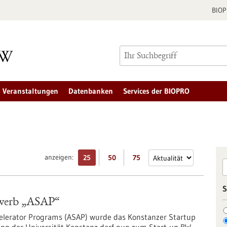
BIO
Veranstaltungen
Datenbanken
Services der BIOPRO
anzeigen:
25
50
75
S
ewerb „ASAP“
celerator Programs (ASAP) wurde das Konstanzer Startup