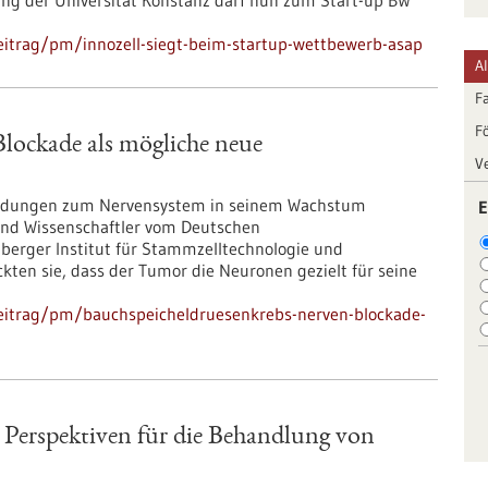
ung der Universität Konstanz darf nun zum Start-up BW
eitrag/pm/innozell-siegt-beim-startup-wettbewerb-asap
A
F
F
lockade als mögliche neue
V
bindungen zum Nervensystem in seinem Wachstum
E
 und Wissenschaftler vom Deutschen
erger Institut für Stammzelltechnologie und
kten sie, dass der Tumor die Neuronen gezielt für seine
eitrag/pm/bauchspeicheldruesenkrebs-nerven-blockade-
n
e Perspektiven für die Behandlung von