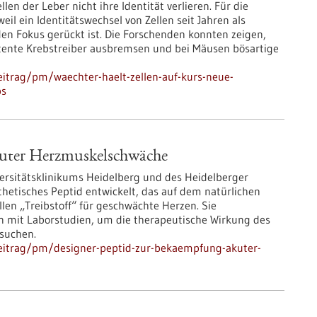
len der Leber nicht ihre Identität verlieren. Für die
il ein Identitätswechsel von Zellen seit Jahren als
en Fokus gerückt ist. Die Forschenden konnten zeigen,
otente Krebstreiber ausbremsen und bei Mäusen bösartige
itrag/pm/waechter-haelt-zellen-auf-kurs-neue-
bs
kuter Herzmuskelschwäche
versitätsklinikums Heidelberg und des Heidelberger
thetisches Peptid entwickelt, das auf dem natürlichen
len „Treibstoff“ für geschwächte Herzen. Sie
 mit Laborstudien, um die therapeutische Wirkung des
suchen.
eitrag/pm/designer-peptid-zur-bekaempfung-akuter-