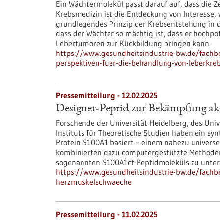
Ein Wächtermolekül passt darauf auf, dass die Zel
Krebsmedizin ist die Entdeckung von Interesse, we
grundlegendes Prinzip der Krebsentstehung in d
dass der Wächter so mächtig ist, dass er hochp
Lebertumoren zur Rückbildung bringen kann.
https://www.gesundheitsindustrie-bw.de/fachbe
perspektiven-fuer-die-behandlung-von-leberkre
Pressemitteilung - 12.02.2025
Designer-Peptid zur Bekämpfung a
Forschende der Universität Heidelberg, des Uni
Instituts für Theoretische Studien haben ein syn
Protein S100A1 basiert – einem nahezu universel
kombinierten dazu computergestützte Methoden
sogenannten S100A1ct-Peptidmoleküls zu unter
https://www.gesundheitsindustrie-bw.de/fachb
herzmuskelschwaeche
Pressemitteilung - 11.02.2025