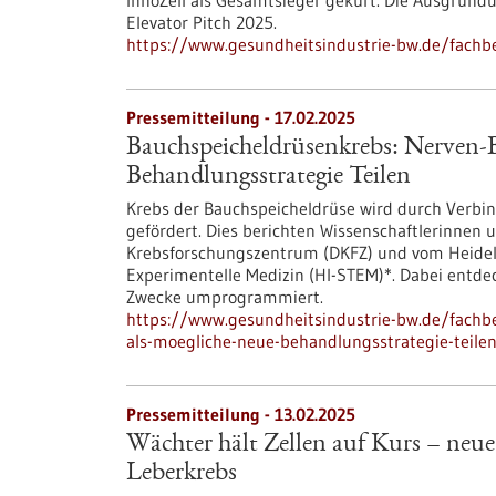
InnoZell als Gesamtsieger gekürt. Die Ausgründ
Elevator Pitch 2025.
https://www.gesundheitsindustrie-bw.de/fachb
Pressemitteilung - 17.02.2025
Bauchspeicheldrüsenkrebs: Nerven-B
Behandlungsstrategie Teilen
Krebs der Bauchspeicheldrüse wird durch Ver
gefördert. Dies berichten Wissenschaftlerinnen
Krebsforschungszentrum (DKFZ) und vom Heidelb
Experimentelle Medizin (HI-STEM)*. Dabei entdec
Zwecke umprogrammiert.
https://www.gesundheitsindustrie-bw.de/fachb
als-moegliche-neue-behandlungsstrategie-teile
Pressemitteilung - 13.02.2025
Wächter hält Zellen auf Kurs – neu
Leberkrebs