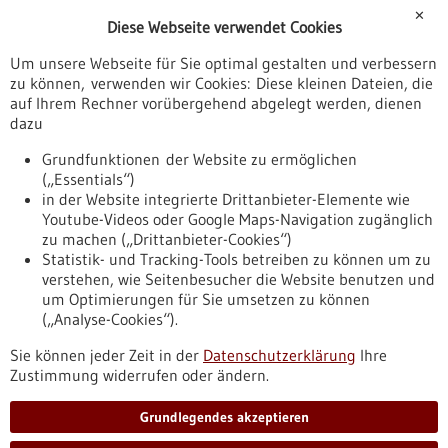
Förderungen
✕
Diese Webseite verwendet Cookies
Veranstaltungen
Um unsere Webseite für Sie optimal gestalten und verbessern
Erscheinungsdatum
zu können, verwenden wir Cookies: Diese kleinen Dateien, die
auf Ihrem Rechner vorübergehend abgelegt werden, dienen
dazu
zurücksetzen
Grundfunktionen der Website zu ermöglichen
(„Essentials“)
anzeigen
in der Website integrierte Drittanbieter-Elemente wie
Youtube-Videos oder Google Maps-Navigation zugänglich
zu machen („Drittanbieter-Cookies“)
Statistik- und Tracking-Tools betreiben zu können um zu
verstehen, wie Seitenbesucher die Website benutzen und
Nach oben
um Optimierungen für Sie umsetzen zu können
(„Analyse-Cookies“).
Sie können jeder Zeit in der
Datenschutzerklärung
Ihre
Informiert bleiben
Zustimmung widerrufen oder ändern.
Newsletter abonnieren
Grundlegendes akzeptieren