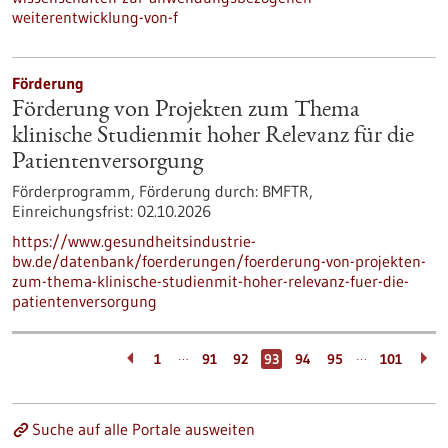
weiterentwicklung-von-f
Förderung
Förderung von Projekten zum Thema
klinische Studienmit hoher Relevanz für die
Patientenversorgung
Förderprogramm,
Förderung durch:
BMFTR,
Einreichungsfrist:
02.10.2026
https://www.gesundheitsindustrie-
bw.de/datenbank/foerderungen/foerderung-von-projekten-
zum-thema-klinische-studienmit-hoher-relevanz-fuer-die-
patientenversorgung
…
…
1
91
92
93
94
95
101
Suche auf alle Portale ausweiten