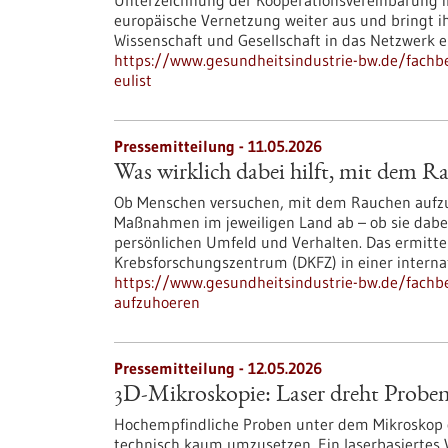
Unterzeichnung der Kooperationsvereinbarung im
europäische Vernetzung weiter aus und bringt ih
Wissenschaft und Gesellschaft in das Netzwerk e
https://www.gesundheitsindustrie-bw.de/fachbe
eulist
Pressemitteilung - 11.05.2026
Was wirklich dabei hilft, mit dem 
Ob Menschen versuchen, mit dem Rauchen aufzuh
Maßnahmen im jeweiligen Land ab – ob sie dabei
persönlichen Umfeld und Verhalten. Das ermitt
Krebsforschungszentrum (DKFZ) in einer interna
https://www.gesundheitsindustrie-bw.de/fachbe
aufzuhoeren
Pressemitteilung - 12.05.2026
3D-Mikroskopie: Laser dreht Proben
Hochempfindliche Proben unter dem Mikroskop o
technisch kaum umzusetzen. Ein laserbasiertes 