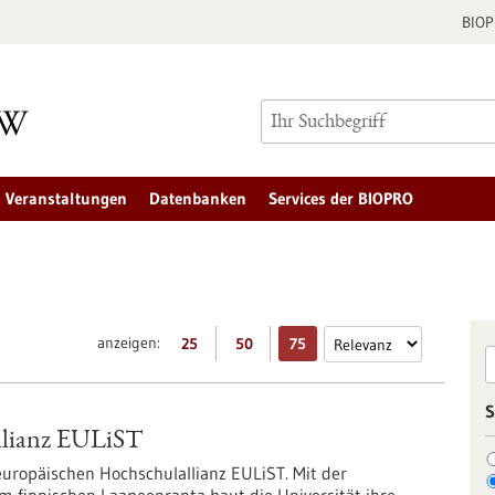
BIO
Veranstaltungen
Datenbanken
Services der BIOPRO
anzeigen:
25
50
75
S
allianz EULiST
 europäischen Hochschulallianz EULiST. Mit der