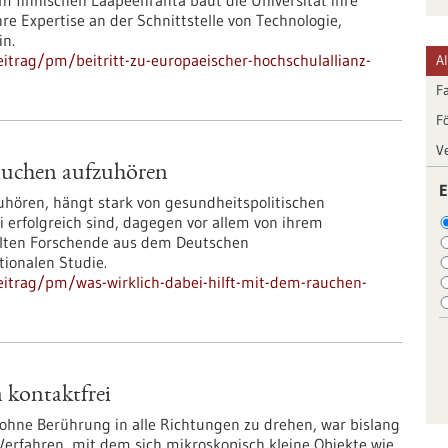
 finnischen Laapeenranta baut die Universität ihre
re Expertise an der Schnittstelle von Technologie,
in.
itrag/pm/beitritt-zu-europaeischer-hochschulallianz-
A
F
F
V
Rauchen aufzuhören
E
ören, hängt stark von gesundheitspolitischen
 erfolgreich sind, dagegen vor allem von ihrem
elten Forschende aus dem Deutschen
tionalen Studie.
itrag/pm/was-wirklich-dabei-hilft-mit-dem-rauchen-
 kontaktfrei
hne Berührung in alle Richtungen zu drehen, war bislang
Verfahren, mit dem sich mikroskopisch kleine Objekte wie