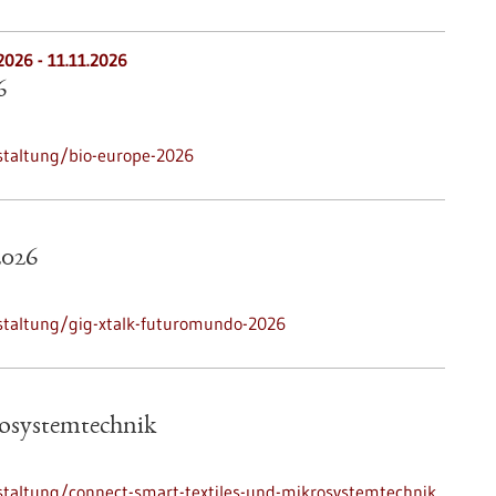
.2026
-
11.11.2026
6
staltung/bio-europe-2026
026
staltung/gig-xtalk-futuromundo-2026
rosystemtechnik
staltung/connect-smart-textiles-und-mikrosystemtechnik