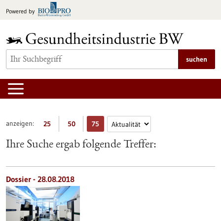
zum
Powered by
Inhalt
springen
suchen
anzeigen:
25
50
75
Ihre Suche ergab folgende Treffer:
Dossier - 28.08.2018