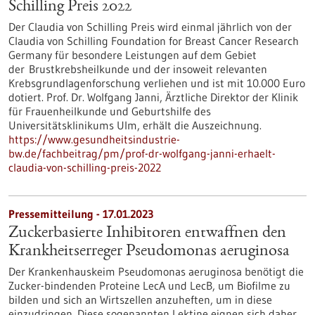
Schilling Preis 2022
Der Claudia von Schilling Preis wird einmal jährlich von der
Claudia von Schilling Foundation for Breast Cancer Research
Germany für besondere Leistungen auf dem Gebiet
der Brustkrebsheilkunde und der insoweit relevanten
Krebsgrundlagenforschung verliehen und ist mit 10.000 Euro
dotiert. Prof. Dr. Wolfgang Janni, Ärztliche Direktor der Klinik
für Frauenheilkunde und Geburtshilfe des
Universitätsklinikums Ulm, erhält die Auszeichnung.
https://www.gesundheitsindustrie-
bw.de/fachbeitrag/pm/prof-dr-wolfgang-janni-erhaelt-
claudia-von-schilling-preis-2022
Pressemitteilung - 17.01.2023
Zuckerbasierte Inhibitoren entwaffnen den
Krankheitserreger Pseudomonas aeruginosa
Der Krankenhauskeim Pseudomonas aeruginosa benötigt die
Zucker-bindenden Proteine LecA und LecB, um Biofilme zu
bilden und sich an Wirtszellen anzuheften, um in diese
einzudringen. Diese sogenannten Lektine eignen sich daher