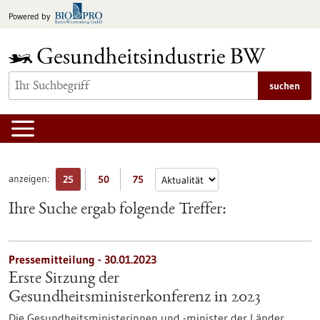
zum
Powered by
Inhalt
springen
suchen
anzeigen:
25
50
75
Ihre Suche ergab folgende Treffer:
Pressemitteilung - 30.01.2023
Erste Sitzung der
Gesundheitsministerkonferenz in 2023
Die Gesundheitsministerinnen und -minister der Länder