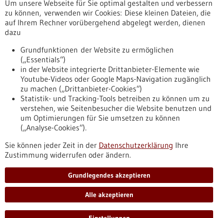
Um unsere Webseite für Sie optimal gestalten und verbessern
Erscheinungsdatum
zu können, verwenden wir Cookies: Diese kleinen Dateien, die
auf Ihrem Rechner vorübergehend abgelegt werden, dienen
dazu
zurücksetzen
Grundfunktionen der Website zu ermöglichen
(„Essentials“)
anzeigen
in der Website integrierte Drittanbieter-Elemente wie
Youtube-Videos oder Google Maps-Navigation zugänglich
zu machen („Drittanbieter-Cookies“)
Statistik- und Tracking-Tools betreiben zu können um zu
verstehen, wie Seitenbesucher die Website benutzen und
Nach oben
um Optimierungen für Sie umsetzen zu können
(„Analyse-Cookies“).
Sie können jeder Zeit in der
Datenschutzerklärung
Ihre
Informiert bleiben
Zustimmung widerrufen oder ändern.
Newsletter abonnieren
Grundlegendes akzeptieren
Alle akzeptieren
2026
©