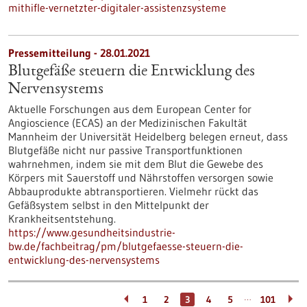
mithifle-vernetzter-digitaler-assistenzsysteme
Pressemitteilung - 28.01.2021
Blutgefäße steuern die Entwicklung des
Nervensystems
Aktuelle Forschungen aus dem European Center for
Angioscience (ECAS) an der Medizinischen Fakultät
Mannheim der Universität Heidelberg belegen erneut, dass
Blutgefäße nicht nur passive Transportfunktionen
wahrnehmen, indem sie mit dem Blut die Gewebe des
Körpers mit Sauerstoff und Nährstoffen versorgen sowie
Abbauprodukte abtransportieren. Vielmehr rückt das
Gefäßsystem selbst in den Mittelpunkt der
Krankheitsentstehung.
https://www.gesundheitsindustrie-
bw.de/fachbeitrag/pm/blutgefaesse-steuern-die-
entwicklung-des-nervensystems
…
1
2
3
4
5
101