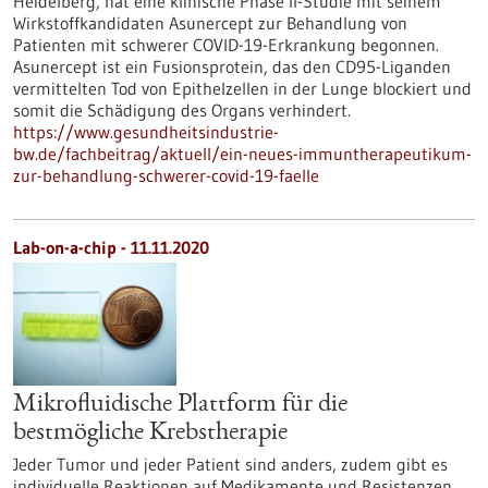
Heidelberg, hat eine klinische Phase II-Studie mit seinem
Wirkstoffkandidaten Asunercept zur Behandlung von
Patienten mit schwerer COVID-19-Erkrankung begonnen.
Asunercept ist ein Fusionsprotein, das den CD95-Liganden
vermittelten Tod von Epithelzellen in der Lunge blockiert und
somit die Schädigung des Organs verhindert.
https://www.gesundheitsindustrie-
bw.de/fachbeitrag/aktuell/ein-neues-immuntherapeutikum-
zur-behandlung-schwerer-covid-19-faelle
Lab-on-a-chip - 11.11.2020
Mikrofluidische Plattform für die
bestmögliche Krebstherapie
Jeder Tumor und jeder Patient sind anders, zudem gibt es
individuelle Reaktionen auf Medikamente und Resistenzen.