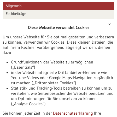
Allgemein
Fachbeiträge
Förderungen
✕
Diese Webseite verwendet Cookies
Veranstaltungen
Um unsere Webseite für Sie optimal gestalten und verbessern
Erscheinungsdatum
zu können, verwenden wir Cookies: Diese kleinen Dateien, die
auf Ihrem Rechner vorübergehend abgelegt werden, dienen
dazu
zurücksetzen
Grundfunktionen der Website zu ermöglichen
(„Essentials“)
anzeigen
in der Website integrierte Drittanbieter-Elemente wie
Youtube-Videos oder Google Maps-Navigation zugänglich
zu machen („Drittanbieter-Cookies“)
Statistik- und Tracking-Tools betreiben zu können um zu
verstehen, wie Seitenbesucher die Website benutzen und
Nach oben
um Optimierungen für Sie umsetzen zu können
(„Analyse-Cookies“).
Sie können jeder Zeit in der
Datenschutzerklärung
Ihre
Informiert bleiben