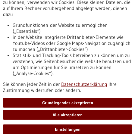
Erscheinungsdatum
zu können, verwenden wir Cookies: Diese kleinen Dateien, die
auf Ihrem Rechner vorübergehend abgelegt werden, dienen
dazu
zurücksetzen
Grundfunktionen der Website zu ermöglichen
(„Essentials“)
anzeigen
in der Website integrierte Drittanbieter-Elemente wie
Youtube-Videos oder Google Maps-Navigation zugänglich
zu machen („Drittanbieter-Cookies“)
Statistik- und Tracking-Tools betreiben zu können um zu
verstehen, wie Seitenbesucher die Website benutzen und
Nach oben
um Optimierungen für Sie umsetzen zu können
(„Analyse-Cookies“).
Sie können jeder Zeit in der
Datenschutzerklärung
Ihre
Informiert bleiben
Zustimmung widerrufen oder ändern.
Newsletter abonnieren
Grundlegendes akzeptieren
Alle akzeptieren
2026
©
Einstellungen