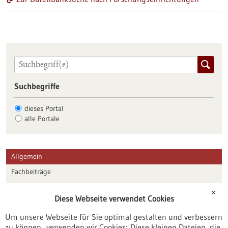
Suchbegriffe
dieses Portal
alle Portale
Allgemein
Fachbeiträge
Förderungen
✕
Diese Webseite verwendet Cookies
Veranstaltungen
Um unsere Webseite für Sie optimal gestalten und verbessern
Erscheinungsdatum
zu können, verwenden wir Cookies: Diese kleinen Dateien, die