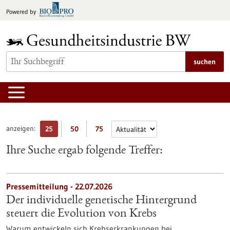
zum
Powered by
Inhalt
springen
suchen
anzeigen:
25
50
75
Ihre Suche ergab folgende Treffer:
Pressemitteilung - 22.07.2026
Der individuelle genetische Hintergrund
steuert die Evolution von Krebs
Warum entwickeln sich Krebserkrankungen bei