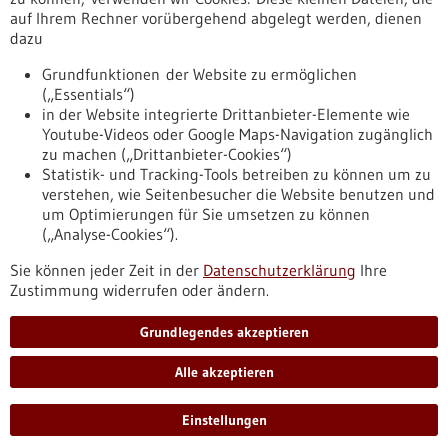
auf Ihrem Rechner vorübergehend abgelegt werden, dienen
dazu
zurücksetzen
Grundfunktionen der Website zu ermöglichen
(„Essentials“)
anzeigen
in der Website integrierte Drittanbieter-Elemente wie
Youtube-Videos oder Google Maps-Navigation zugänglich
zu machen („Drittanbieter-Cookies“)
Statistik- und Tracking-Tools betreiben zu können um zu
verstehen, wie Seitenbesucher die Website benutzen und
Nach oben
um Optimierungen für Sie umsetzen zu können
(„Analyse-Cookies“).
Sie können jeder Zeit in der
Datenschutzerklärung
Ihre
Informiert bleiben
Zustimmung widerrufen oder ändern.
Newsletter abonnieren
Grundlegendes akzeptieren
Alle akzeptieren
2026
©
Einstellungen