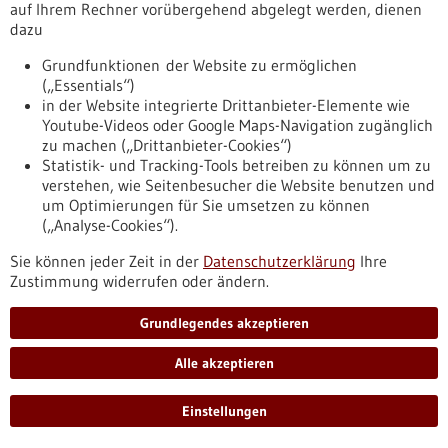
auf Ihrem Rechner vorübergehend abgelegt werden, dienen
Ultra-kompakt: Ventile mit
dazu
Formgedächtnisaktoren
Grundfunktionen der Website zu ermöglichen
Auf kleinstem Raum Bewegung aktiv erzeugen und das mit
(„Essentials“)
erstaunlich viel Kraft? Dass dies möglich ist, zeigt das junge
in der Website integrierte Drittanbieter-Elemente wie
Karlsruher Unternehmen memetis. Mit intelligenten
Youtube-Videos oder Google Maps-Navigation zugänglich
Bauteilen zur Steuerung von Fluiden eröffnen sich riesige
zu machen („Drittanbieter-Cookies“)
Potenziale im medizintechnischen und biotechnologischen
Statistik- und Tracking-Tools betreiben zu können um zu
Bereich – von Impfstoffentwicklung, Zelllinienanalyse zur
verstehen, wie Seitenbesucher die Website benutzen und
Medikamentenforschung bis hin zu Point-of-care-Lösungen.
um Optimierungen für Sie umsetzen zu können
https://www.gesundheitsindustrie-
(„Analyse-Cookies“).
bw.de/fachbeitrag/aktuell/ultra-kompakt-ventile-mit-
formgedaechtnisaktoren
Sie können jeder Zeit in der
Datenschutzerklärung
Ihre
Zustimmung widerrufen oder ändern.
Pressemitteilung - 23.03.2021
Grundlegendes akzeptieren
CureVacs COVID-19-Impfstoffkandidat
Alle akzeptieren
CVnCoV zeigt in präklinischer Challenge-
Studie Schutzwirkung gegen Virusvariante
Einstellungen
B.1.351 (Südafrika-Variante) von SARS-CoV-2