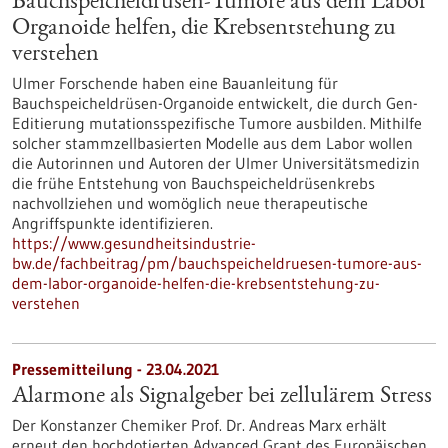
Bauchspeicheldrüsen-Tumore aus dem Labor
Organoide helfen, die Krebsentstehung zu
verstehen
Ulmer Forschende haben eine Bauanleitung für
Bauchspeicheldrüsen-Organoide entwickelt, die durch Gen-
Editierung mutationsspezifische Tumore ausbilden. Mithilfe
solcher stammzellbasierten Modelle aus dem Labor wollen
die Autorinnen und Autoren der Ulmer Universitätsmedizin
die frühe Entstehung von Bauchspeicheldrüsenkrebs
nachvollziehen und womöglich neue therapeutische
Angriffspunkte identifizieren.
https://www.gesundheitsindustrie-
bw.de/fachbeitrag/pm/bauchspeicheldruesen-tumore-aus-
dem-labor-organoide-helfen-die-krebsentstehung-zu-
verstehen
Pressemitteilung - 23.04.2021
Alarmone als Signalgeber bei zellulärem Stress
Der Konstanzer Chemiker Prof. Dr. Andreas Marx erhält
erneut den hochdotierten Advanced Grant des Europäischen