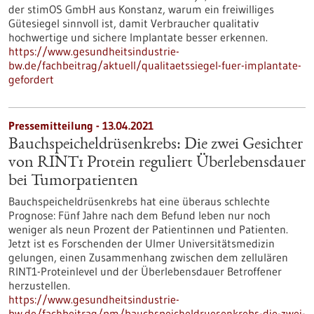
der stimOS GmbH aus Konstanz, warum ein freiwilliges
Gütesiegel sinnvoll ist, damit Verbraucher qualitativ
hochwertige und sichere Implantate besser erkennen.
https://www.gesundheitsindustrie-
bw.de/fachbeitrag/aktuell/qualitaetssiegel-fuer-implantate-
gefordert
Pressemitteilung - 13.04.2021
Bauchspeicheldrüsenkrebs: Die zwei Gesichter
von RINT1 Protein reguliert Überlebensdauer
bei Tumorpatienten
Bauchspeicheldrüsenkrebs hat eine überaus schlechte
Prognose: Fünf Jahre nach dem Befund leben nur noch
weniger als neun Prozent der Patientinnen und Patienten.
Jetzt ist es Forschenden der Ulmer Universitätsmedizin
gelungen, einen Zusammenhang zwischen dem zellulären
RINT1-Proteinlevel und der Überlebensdauer Betroffener
herzustellen.
https://www.gesundheitsindustrie-
bw.de/fachbeitrag/pm/bauchspeicheldruesenkrebs-die-zwei-