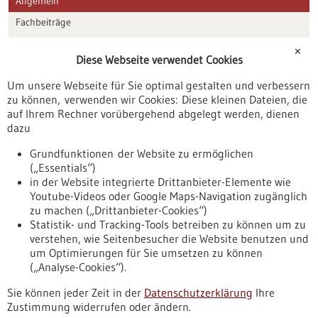
Allgemein
Fachbeiträge
Förderungen
✕
Diese Webseite verwendet Cookies
Veranstaltungen
Um unsere Webseite für Sie optimal gestalten und verbessern
Erscheinungsdatum
zu können, verwenden wir Cookies: Diese kleinen Dateien, die
auf Ihrem Rechner vorübergehend abgelegt werden, dienen
dazu
zurücksetzen
Grundfunktionen der Website zu ermöglichen
(„Essentials“)
anzeigen
in der Website integrierte Drittanbieter-Elemente wie
Youtube-Videos oder Google Maps-Navigation zugänglich
zu machen („Drittanbieter-Cookies“)
Statistik- und Tracking-Tools betreiben zu können um zu
verstehen, wie Seitenbesucher die Website benutzen und
Nach oben
um Optimierungen für Sie umsetzen zu können
(„Analyse-Cookies“).
Sie können jeder Zeit in der
Datenschutzerklärung
Ihre
Informiert bleiben
Zustimmung widerrufen oder ändern.