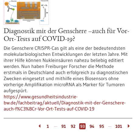
Diagnostik mit der Genschere –auch für Vor-
Ort-Tests auf COVID-19?
Die Genschere CRISPR-Cas gilt als eine der bedeutendsten
molekularbiologischen Entwicklungen der letzten Jahre. Mit
ihrer Hilfe können Nukleinsäuren nahezu beliebig editiert
werden. Nun haben Freiburger Forscher die Methode
erstmals in Deutschland auch erfolgreich zu diagnostischen
Zwecken eingesetzt und mithilfe eines Biosensors ohne
vorherige Amplifikation microRNA als Marker für Tumoren
aufgespürt.
https://www.gesundheitsindustrie-
bw.de/fachbeitrag/aktuell/Diagnostik-mit-der-Genschere-
auch-f%C3%BCr-Vor-Ort-Tests-auf-COVID-19
…
…
1
91
92
93
94
95
101