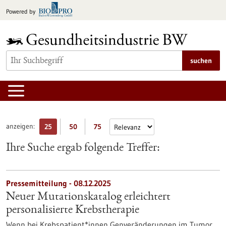
zum
Powered by
Inhalt
springen
suchen
anzeigen:
25
50
75
Ihre Suche ergab folgende Treffer:
Pressemitteilung - 08.12.2025
Neuer Mutationskatalog erleichtert
personalisierte Krebstherapie
Wenn bei Krebspatient*innen Genveränderungen im Tumor