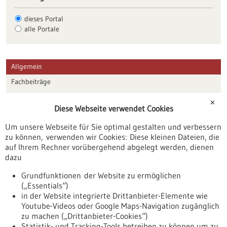
dieses Portal
alle Portale
Allgemein
Fachbeiträge
Förderungen
✕
Diese Webseite verwendet Cookies
Veranstaltungen
Um unsere Webseite für Sie optimal gestalten und verbessern
Erscheinungsdatum
zu können, verwenden wir Cookies: Diese kleinen Dateien, die
auf Ihrem Rechner vorübergehend abgelegt werden, dienen
dazu
zurücksetzen
Grundfunktionen der Website zu ermöglichen
(„Essentials“)
anzeigen
in der Website integrierte Drittanbieter-Elemente wie
Youtube-Videos oder Google Maps-Navigation zugänglich
zu machen („Drittanbieter-Cookies“)
Statistik- und Tracking-Tools betreiben zu können um zu