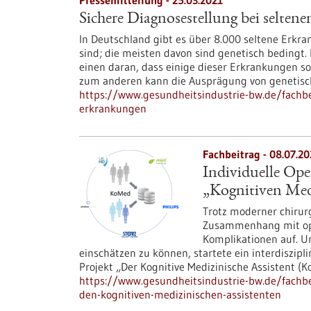
Pressemitteilung - 25.03.2021
Sichere Diagnosestellung bei selten
In Deutschland gibt es über 8.000 seltene Erkr
sind; die meisten davon sind genetisch bedingt. 
einen daran, dass einige dieser Erkrankungen so 
zum anderen kann die Ausprägung von genetisc
https://www.gesundheitsindustrie-bw.de/fachbe
erkrankungen
Fachbeitrag - 08.07.20
Individuelle Op
„Kognitiven Med
Trotz moderner chirur
Zusammenhang mit ope
Komplikationen auf. Um
einschätzen zu können, startete ein interdiszip
Projekt „Der Kognitive Medizinische Assistent (K
https://www.gesundheitsindustrie-bw.de/fachbei
den-kognitiven-medizinischen-assistenten