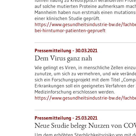
führen häufig zu krebstypisch veränderten Prot
auf solche mutierten Proteine aufmerksam mach
Mannheim haben nun erstmals einen mutationssp
einer klinischen Studie geprüft.
https://www.gesundheitsindustrie-bw.de/fachb
bei-hirntumor-patienten-geprueft
Pressemitteilung - 30.03.2021
Dem Virus ganz nah
Wie gelingt es Viren, in menschliche Zellen ein
zunutze, um sich zu vermehren, und wie veränder
sich ein Forschungsprojekt mit dem Titel „Compa
Erkrankungen soll ein geeignetes Verfahren der 
Medizinforschung erschlossen werden.
https://www.gesundheitsindustrie-bw.de/fach
Pressemitteilung - 25.03.2021
Neue Studie belegt Nutzen von CO
Um dem erhöhten Sterblichkeitsrisiko von mit de