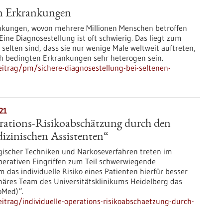
en Erkrankungen
ankungen, wovon mehrere Millionen Menschen betroffen
Eine Diagnosestellung ist oft schwierig. Das liegt zum
selten sind, dass sie nur wenige Male weltweit auftreten,
h bedingten Erkrankungen sehr heterogen sein.
itrag/pm/sichere-diagnosestellung-bei-seltenen-
21
erations-Risikoabschätzung durch den
izinischen Assistenten“
gischer Techniken und Narkoseverfahren treten im
rativen Eingriffen zum Teil schwerwiegende
 das individuelle Risiko eines Patienten hierfür besser
linäres Team des Universitätsklinikums Heidelberg das
oMed)“.
trag/individuelle-operations-risikoabschaetzung-durch-