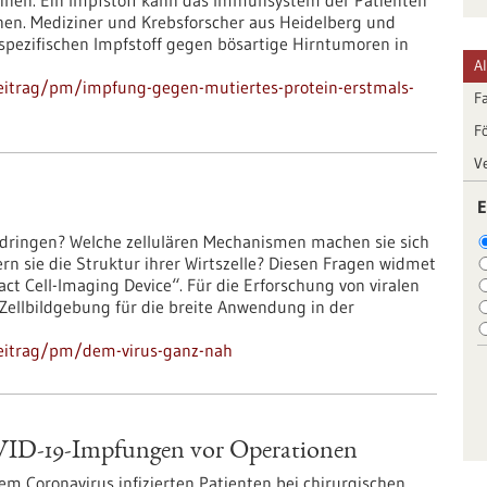
einen. Ein Impfstoff kann das Immunsystem der Patienten
en. Mediziner und Krebsforscher aus Heidelberg und
ezifischen Impfstoff gegen bösartige Hirntumoren in
A
eitrag/pm/impfung-gegen-mutiertes-protein-erstmals-
F
F
V
E
zudringen? Welche zellulären Mechanismen machen sie sich
n sie die Struktur ihrer Wirtszelle? Diesen Fragen widmet
ct Cell-Imaging Device“. Für die Erforschung von viralen
Zellbildgebung für die breite Anwendung in der
beitrag/pm/dem-virus-ganz-nah
VID-19-Impfungen vor Operationen
m Coronavirus infizierten Patienten bei chirurgischen