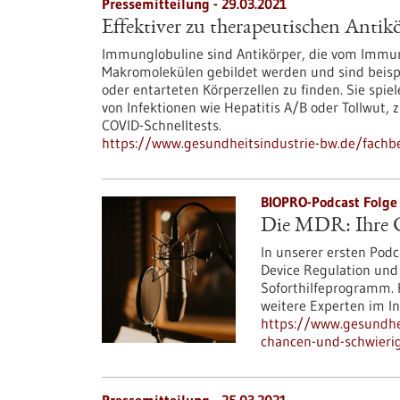
Pressemitteilung - 29.03.2021
Effektiver zu therapeutischen Antik
Immunglobuline sind Antikörper, die vom Immuns
Makromolekülen gebildet werden und sind beispi
oder entarteten Körperzellen zu finden. Sie spie
von Infektionen wie Hepatitis A/B oder Tollwut,
COVID-Schnelltests.
https://www.gesundheitsindustrie-bw.de/fachbe
BIOPRO-Podcast Folge 
Die MDR: Ihre C
In unserer ersten Podc
Device Regulation und
Soforthilfeprogramm. H
weitere Experten im In
https://www.gesundhei
chancen-und-schwieri