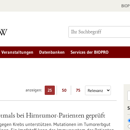
BIO
Veranstaltungen
Datenbanken
Services der BIOPRO
anzeigen:
25
50
75
S
stmals bei Hirntumor-Patienten geprüft
egen Krebs unterstützen. Mutationen im Tumorerbgut