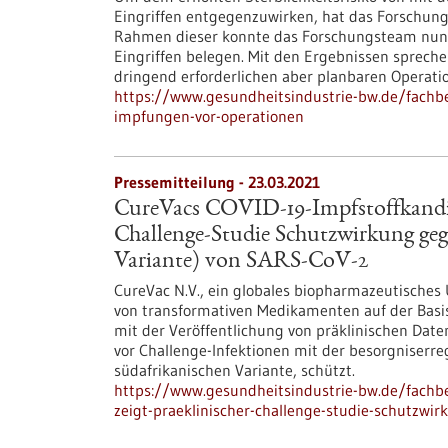
Eingriffen entgegenzuwirken, hat das Forschun
Rahmen dieser konnte das Forschungsteam nun 
Eingriffen belegen. Mit den Ergebnissen sprechen
dringend erforderlichen aber planbaren Operati
https://www.gesundheitsindustrie-bw.de/fachbe
impfungen-vor-operationen
Pressemitteilung - 23.03.2021
CureVacs COVID-19-Impfstoffkandid
Challenge-Studie Schutzwirkung gege
Variante) von SARS-CoV-2
CureVac N.V., ein globales biopharmazeutisches
von transformativen Medikamenten auf der Basi
mit der Veröffentlichung von präklinischen Dat
vor Challenge-Infektionen mit der besorgniserr
südafrikanischen Variante, schützt.
https://www.gesundheitsindustrie-bw.de/fachbe
zeigt-praeklinischer-challenge-studie-schutzwi