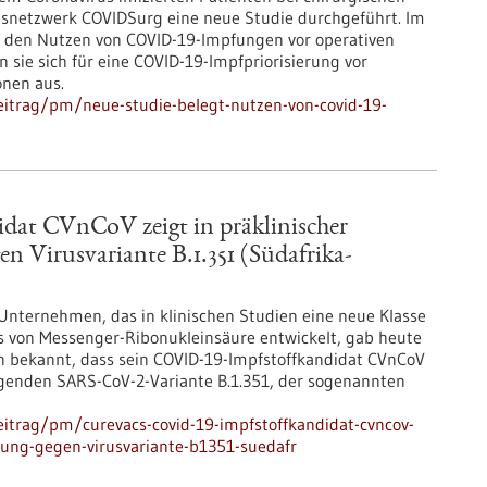
gsnetzwerk COVIDSurg eine neue Studie durchgeführt. Im
den Nutzen von COVID-19-Impfungen vor operativen
 sie sich für eine COVID-19-Impfpriorisierung vor
onen aus.
itrag/pm/neue-studie-belegt-nutzen-von-covid-19-
at CVnCoV zeigt in präklinischer
n Virusvariante B.1.351 (Südafrika-
 Unternehmen, das in klinischen Studien eine neue Klasse
s von Messenger-Ribonukleinsäure entwickelt, gab heute
en bekannt, dass sein COVID-19-Impfstoffkandidat CVnCoV
egenden SARS-CoV-2-Variante B.1.351, der sogenannten
itrag/pm/curevacs-covid-19-impfstoffkandidat-cvncov-
rkung-gegen-virusvariante-b1351-suedafr