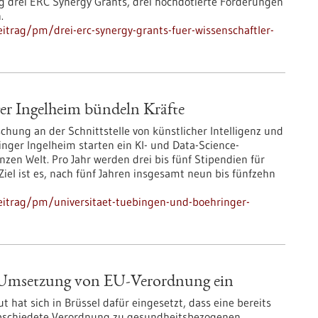
rg drei ERC Synergy Grants, drei hochdotierte Förderungen
.
itrag/pm/drei-erc-synergy-grants-fuer-wissenschaftler-
er Ingelheim bündeln Kräfte
ng an der Schnittstelle von künstlicher Intelligenz und
nger Ingelheim starten ein KI- und Data-Science-
en Welt. Pro Jahr werden drei bis fünf Stipendien für
Ziel ist es, nach fünf Jahren insgesamt neun bis fünfzehn
eitrag/pm/universitaet-tuebingen-und-boehringer-
ür Umsetzung von EU-Verordnung ein
t hat sich in Brüssel dafür eingesetzt, dass eine bereits
bschiedete Verordnung zu gesundheitsbezogenen