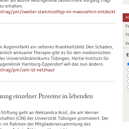
Dieser als adulte Neurogenese bezeichnete Vorgang trägt
zu erhalten.
eitrag/pm/zweiter-stammzelltyp-im-maeusehirn-entdeckt
A
F
F
V
in Augeninfarkt ein seltenes Krankheitsbild. Den Schaden,
weislich wirksame Therapie gibt es für den medizinischen
E
es Universitätsklinikums Tübingen, Hertie-Instituts für
-Augenklinik Hamburg-Eppendorf will das nun ändern.
itrag/pm/zeit-ist-netzhaut
ung einzelner Proteine in lebenden
Stiftung geht an Aleksandra Arsić, die am Werner
chaften (CIN) der Universität Tübingen promoviert. Der
ihr im Rahmen der Mitgliederversammlung des