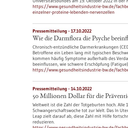
Universitätsbundes am 19. Oktober 2022 in der 
https://www.gesundheitsindustrie-bw.de/fachb
einzelner-proteine-lebenden-nervenzellen
Pressemitteilung - 17.10.2022
Wie die Darmflora die Psyche beeinf
Chronisch-entzündliche Darmerkrankungen (CED)
Betroffene ein Leben lang mit typischen Besch
kommen häufig Symptome außerhalb des Verdauu
beeinflussen, wie schwere Erschöpfung (Fatigue
https://www.gesundheitsindustrie-bw.de/fachbe
Pressemitteilung - 14.10.2022
50 Millionen Dollar für die Präven
Weltweit ist die Zahl der Totgeburten hoch. All
Schwangerschaftswoche tot zur Welt. Das In U
Leap zielt darauf ab, diese Zahl mit Hilfe fortsc
reduzieren.
https://www.gesundheitsindustrie-bw.de/fachbe