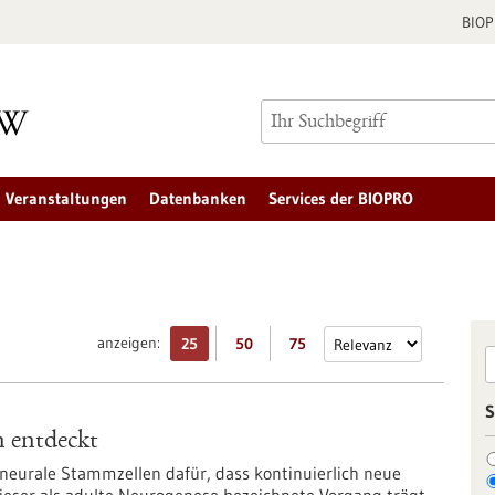
BIO
Veranstaltungen
Datenbanken
Services der BIOPRO
anzeigen:
25
50
75
S
 entdeckt
eurale Stammzellen dafür, dass kontinuierlich neue