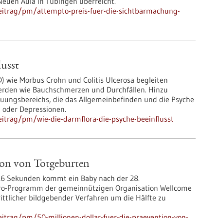
Neuen Aula in Tübingen überreicht.
eitrag/pm/attempto-preis-fuer-die-sichtbarmachung-
lusst
 wie Morbus Crohn und Colitis Ulcerosa begleiten
werden wie Bauchschmerzen und Durchfällen. Hinzu
ngsbereichs, die das Allgemeinbefinden und die Psyche
) oder Depressionen.
itrag/pm/wie-die-darmflora-die-psyche-beeinflusst
tion von Totgeburten
e 16 Sekunden kommt ein Baby nach der 28.
tero-Programm der gemeinnützigen Organisation Wellcome
hrittlicher bildgebender Verfahren um die Hälfte zu
itrag/pm/50-millionen-dollar-fuer-die-praevention-von-