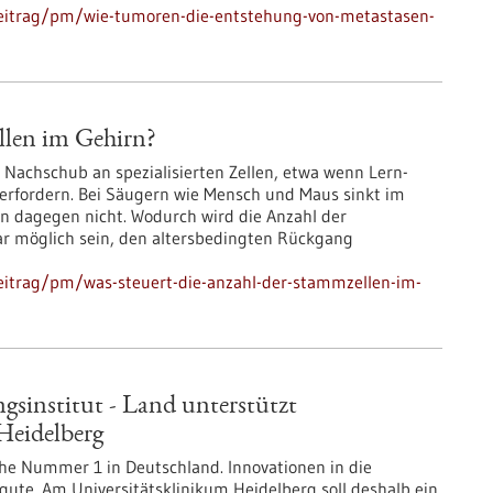
beitrag/pm/wie-tumoren-die-entstehung-von-metastasen-
llen im Gehirn?
Nachschub an spezialisierten Zellen, etwa wenn Lern-
erfordern. Bei Säugern wie Mensch und Maus sinkt im
en dagegen nicht. Wodurch wird die Anzahl der
r möglich sein, den altersbedingten Rückgang
eitrag/pm/was-steuert-die-anzahl-der-stammzellen-im-
gsinstitut - Land unterstützt
eidelberg
he Nummer 1 in Deutschland. Innovationen in die
te. Am Universitätsklinikum Heidelberg soll deshalb ein