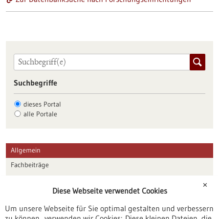
Suchbegriffe
dieses Portal
alle Portale
Allgemein
Fachbeiträge
Förderungen
✕
Diese Webseite verwendet Cookies
Veranstaltungen
Um unsere Webseite für Sie optimal gestalten und verbessern
Erscheinungsdatum
zu können, verwenden wir Cookies: Diese kleinen Dateien, die