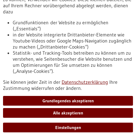
auf Ihrem Rechner vorübergehend abgelegt werden, dienen
dazu
zurücksetzen
Grundfunktionen der Website zu ermöglichen
(„Essentials“)
anzeigen
in der Website integrierte Drittanbieter-Elemente wie
Youtube-Videos oder Google Maps-Navigation zugänglich
zu machen („Drittanbieter-Cookies“)
Statistik- und Tracking-Tools betreiben zu können um zu
verstehen, wie Seitenbesucher die Website benutzen und
Nach oben
um Optimierungen für Sie umsetzen zu können
(„Analyse-Cookies“).
Sie können jeder Zeit in der
Datenschutzerklärung
Ihre
Informiert bleiben
Zustimmung widerrufen oder ändern.
Newsletter abonnieren
Grundlegendes akzeptieren
Alle akzeptieren
2026
©
Einstellungen