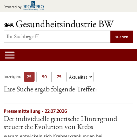
zum
Powered by
Inhalt
springen
suchen
anzeigen:
25
50
75
Ihre Suche ergab folgende Treffer:
Pressemitteilung - 22.07.2026
Der individuelle genetische Hintergrund
steuert die Evolution von Krebs
Warum entwickeln sich Krebserkrankungen bei