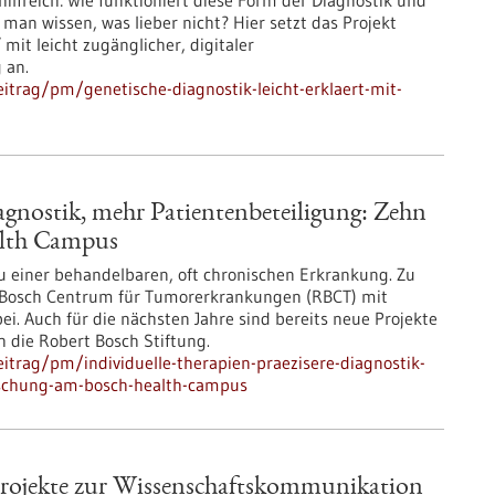
hilfreich: Wie funktioniert diese Form der Diagnostik und
an wissen, was lieber nicht? Hier setzt das Projekt
mit leicht zugänglicher, digitaler
 an.
itrag/pm/genetische-diagnostik-leicht-erklaert-mit-
iagnostik, mehr Patientenbeteiligung: Zehn
alth Campus
u einer behandelbaren, oft chronischen Erkrankung. Zu
rt Bosch Centrum für Tumorerkrankungen (RBCT) mit
i. Auch für die nächsten Jahre sind bereits neue Projekte
 die Robert Bosch Stiftung.
itrag/pm/individuelle-therapien-praezisere-diagnostik-
rschung-am-bosch-health-campus
rprojekte zur Wissenschaftskommunikation