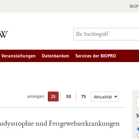
BIO
Veranstaltungen
Datenbanken
Services der BIOPRO
anzeigen:
25
50
75
S
podystrophie und Fettgewebserkrankungen