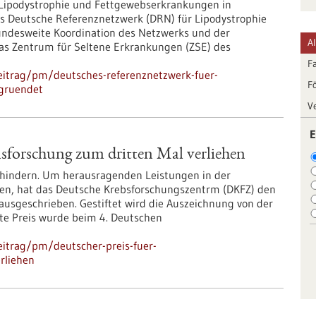
 Lipodystrophie und Fettgewebserkrankungen in
as Deutsche Referenznetzwerk (DRN) für Lipodystrophie
ndesweite Koordination des Netzwerks und der
A
as Zentrum für Seltene Erkrankungen (ZSE) des
F
eitrag/pm/deutsches-referenznetzwerk-fuer-
F
egruendet
V
E
nsforschung zum dritten Mal verliehen
rhindern. Um herausragenden Leistungen in der
en, hat das Deutsche Krebsforschungszentrm (DKFZ) den
ausgeschrieben. Gestiftet wird die Auszeichnung von der
lte Preis wurde beim 4. Deutschen
itrag/pm/deutscher-preis-fuer-
rliehen