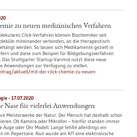
020
hemie zu neuen medizinischen Verfahren
olekulares Click-Verfahren können Biochemiker seit
leküle miteinander verbinden, an die therapeutisch
ehängt werden. So lassen sich Medikamente gezielt in
efern und diese zum Beispiel für Bildgebungsverfahren
 Das Stuttgarter Startup Varimol nutzt diese neue
e Anwendungen zur Verfügung zu stellen.
itrag/aktuell/mit-der-click-chemie-zu-neuen-
gie - 17.07.2020
he Nase für vielerlei Anwendungen
re Meisterwerke der Natur. Der Mensch hat deshalb schon
opieren. Ob Kamera oder Mikrofon – hierfür standen immer
ie Auge oder Ohr Modell. Lange fehlte allerdings ein
nn im Repertoire. Nun wurde am KIT eine elektronische