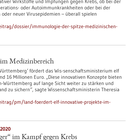
ativer Wirkstoffe und Impfungen gegen Krebs, ob bei der
rations- oder Autoimmunkrankheiten oder bei der
oder neuer Virusepidemien – überall spielen
itrag/dossier/immunologie-der-spitze-medizinischen-
e im Medizinbereich
ürttemberg‘ fördert das Wis-senschaftsministerium elf
d 16 Millionen Euro. „Diese innovativen Konzepte bieten
n-Württemberg auf lange Sicht weiter zu stärken und
nd zu sichern“, sagte Wissenschaftsministerin Theresia
trag/pm/land-foerdert-elf-innovative-projekte-im-
.2020
ager“ im Kampf gegen Krebs