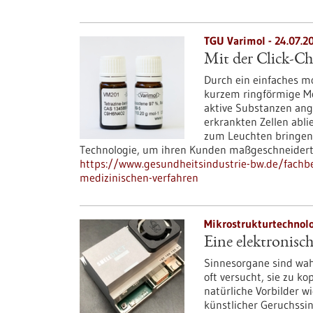
TGU Varimol - 24.07.2
Mit der Click-C
Durch ein einfaches m
kurzem ringförmige Mo
aktive Substanzen ang
erkrankten Zellen abli
zum Leuchten bringen.
Technologie, um ihren Kunden maßgeschneidert
https://www.gesundheitsindustrie-bw.de/fachbe
medizinischen-verfahren
Mikrostrukturtechnolo
Eine elektronisc
Sinnesorgane sind wah
oft versucht, sie zu k
natürliche Vorbilder w
künstlicher Geruchssi