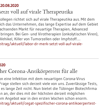
 20.08.2020
etzt voll auf virale Therapeutika
ollegen richtet sich auf virale Therapeutika aus. Mit dem
sich das Unternehmen, das lange Expertise auf dem Gebiet
 wachsenden Markt für neuartige Therapien, Advanced
 bringen. Bei Gen- und Virotherapien (onkolytischen Viren),
 Vehikel, Killer von Tumorzellen oder Impfstoff…
rag/aktuell/labor-dr-merk-setzt-voll-auf-virale-
020
her Corona-Antikörpertest für alle
hon eine Infektion mit dem neuartigen Corona-Virus
age stellen sich derzeit viele von uns. Zuverlässige Tests,
 es lange Zeit nicht. Nun bietet die Tübinger Biotechfirma
n an, der dies mit der höchsten derzeit möglichen
zum Angebot war in den ersten Wochen schon enorm.
trag/aktuell/cegat-spezifischer-corona-antikoerpertest-