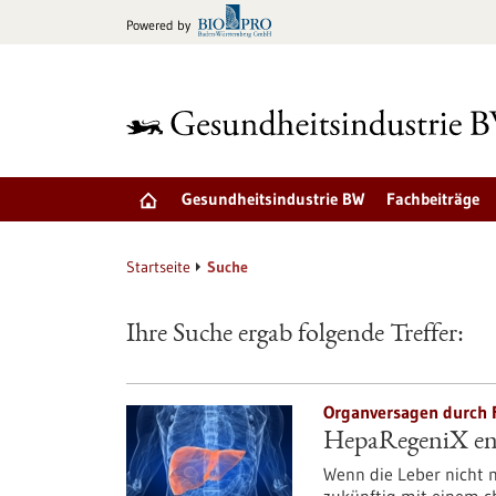
zum
Powered by
Inhalt
springen
Gesundheitsindustrie BW
Fachbeiträge
Startseite
Suche
Ihre Suche ergab folgende Treffer:
Organversagen durch F
HepaRegeniX ent
Wenn die Leber nicht m