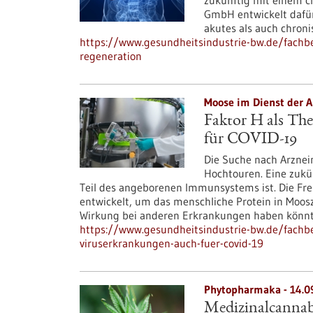
zukünftig mit einem c
GmbH entwickelt dafür
akutes als auch chron
https://www.gesundheitsindustrie-bw.de/fachbei
regeneration
Moose im Dienst der A
Faktor H als The
für COVID-19
Die Suche nach Arznei
Hochtouren. Eine zukün
Teil des angeborenen Immunsystems ist. Die Fre
entwickelt, um das menschliche Protein in Moosz
Wirkung bei anderen Erkrankungen haben könnte,
https://www.gesundheitsindustrie-bw.de/fachbei
viruserkrankungen-auch-fuer-covid-19
Phytopharmaka - 14.0
Medizinalcannabi