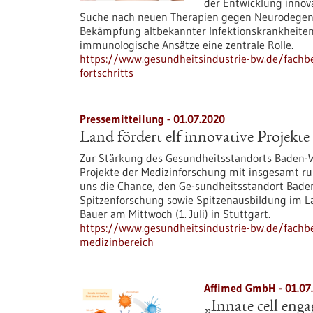
der Entwicklung innov
Suche nach neuen Therapien gegen Neurodegene
Bekämpfung altbekannter Infektionskrankheiten 
immunologische Ansätze eine zentrale Rolle.
https://www.gesundheitsindustrie-bw.de/fachbe
fortschritts
Pressemitteilung - 01.07.2020
Land fördert elf innovative Projekt
Zur Stärkung des Gesundheitsstandorts Baden-W
Projekte der Medizinforschung mit insgesamt run
uns die Chance, den Ge-sundheitsstandort Bade
Spitzenforschung sowie Spitzenausbildung im La
Bauer am Mittwoch (1. Juli) in Stuttgart.
https://www.gesundheitsindustrie-bw.de/fachbei
medizinbereich
Affimed GmbH - 01.07
„Innate cell eng