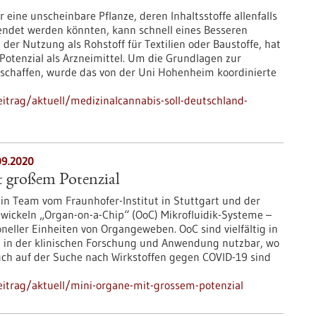
 eine unscheinbare Pflanze, deren Inhaltsstoffe allenfalls
endet werden könnten, kann schnell eines Besseren
der Nutzung als Rohstoff für Textilien oder Baustoffe, hat
 Potenzial als Arzneimittel. Um die Grundlagen zur
schaffen, wurde das von der Uni Hohenheim koordinierte
itrag/aktuell/medizinalcannabis-soll-deutschland-
09.2020
 großem Potenzial
sein Team vom Fraunhofer-Institut in Stuttgart und der
twickeln „Organ-on-a-Chip“ (OoC) Mikrofluidik-Systeme –
eller Einheiten von Organgeweben. OoC sind vielfältig in
 in der klinischen Forschung und Anwendung nutzbar, wo
uch auf der Suche nach Wirkstoffen gegen COVID-19 sind
itrag/aktuell/mini-organe-mit-grossem-potenzial