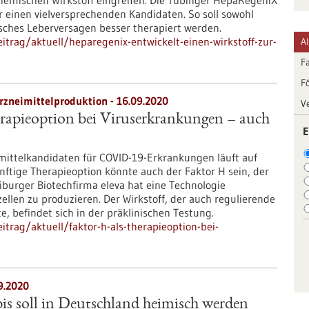
hemischen Wirkstoff eingreifen. Die Tübinger HepaRegeniX
 einen vielversprechenden Kandidaten. So soll sowohl
isches Leberversagen besser therapiert werden.
trag/aktuell/heparegenix-entwickelt-einen-wirkstoff-zur-
A
F
F
rzneimittelproduktion - 16.09.2020
V
rapieoption bei Viruserkrankungen – auch
E
mittelkandidaten für COVID-19-Erkrankungen läuft auf
ftige Therapieoption könnte auch der Faktor H sein, der
iburger Biotechfirma eleva hat eine Technologie
ellen zu produzieren. Der Wirkstoff, der auch regulierende
 befindet sich in der präklinischen Testung.
trag/aktuell/faktor-h-als-therapieoption-bei-
9.2020
s soll in Deutschland heimisch werden