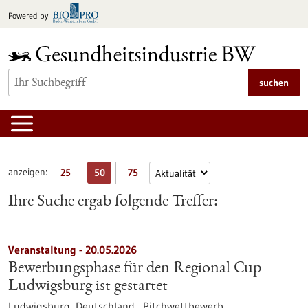
zum
Powered by
Inhalt
springen
suchen
anzeigen:
25
50
75
Ihre Suche ergab folgende Treffer:
Veranstaltung -
20.05.2026
Bewerbungsphase für den Regional Cup
Ludwigsburg ist gestartet
Ludwigsburg, Deutschland ,
Pitchwettbewerb