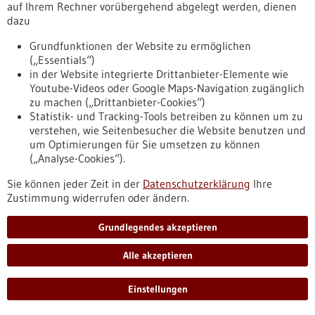
auf Ihrem Rechner vorübergehend abgelegt werden, dienen
Computersimulationen und Künstliche Intelligenz sind die
dazu
Hauptpfeiler der „SIMPLAIX“-Kooperation, initiiert vom HITS.
Grundfunktionen der Website zu ermöglichen
Gemeinsam mit Kolleg*innen der Universität Heidelberg und
(„Essentials“)
des KIT befassen sich die HITS-Forschenden mit
in der Website integrierte Drittanbieter-Elemente wie
Herausforderungen bei der Simulation von Biomolekülen und
Youtube-Videos oder Google Maps-Navigation zugänglich
molekularen Materialien, indem sie ihr Know‑How in
zu machen („Drittanbieter-Cookies“)
Computersimulationen auf mehreren Skalen und auf dem
Statistik- und Tracking-Tools betreiben zu können um zu
Gebiet des Maschinellen Lernens bündeln.
verstehen, wie Seitenbesucher die Website benutzen und
https://www.gesundheitsindustrie-
um Optimierungen für Sie umsetzen zu können
bw.de/fachbeitrag/pm/simplaix-der-booster-fuer-die-
(„Analyse-Cookies“).
molekuelforschung-geht-die-naechste-phase
Sie können jeder Zeit in der
Datenschutzerklärung
Ihre
Zustimmung widerrufen oder ändern.
Pressemitteilung - 02.04.2026
Mit Klimadaten Malaria wirksamer
Grundlegendes akzeptieren
bekämpfen
Alle akzeptieren
Nach starken Regenfällen entstehen in vielen Regionen
Ostafrikas kleine Wasseransammlungen – Brutplätze für
Einstellungen
Anopheles-Mücken, die Malaria übertragen. Forschende des
KIT haben untersucht, wie solche Umweltbedingungen die