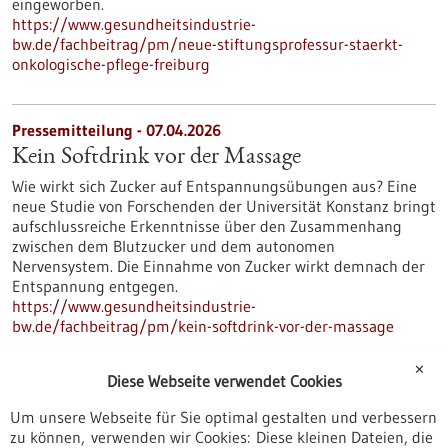
eingeworben.
https://www.gesundheitsindustrie-
bw.de/fachbeitrag/pm/neue-stiftungsprofessur-staerkt-
onkologische-pflege-freiburg
Pressemitteilung - 07.04.2026
Kein Softdrink vor der Massage
Wie wirkt sich Zucker auf Entspannungsübungen aus? Eine
neue Studie von Forschenden der Universität Konstanz bringt
aufschlussreiche Erkenntnisse über den Zusammenhang
zwischen dem Blutzucker und dem autonomen
Nervensystem. Die Einnahme von Zucker wirkt demnach der
Entspannung entgegen.
https://www.gesundheitsindustrie-
bw.de/fachbeitrag/pm/kein-softdrink-vor-der-massage
✕
Diese Webseite verwendet Cookies
Pressemitteilung - 07.04.2026
Um unsere Webseite für Sie optimal gestalten und verbessern
SIMPLAIX: Der „Booster“ für die
zu können, verwenden wir Cookies: Diese kleinen Dateien, die
Molekülforschung geht in die nächste Phase