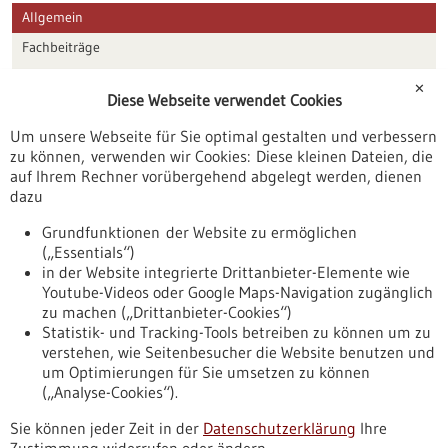
Allgemein
Fachbeiträge
Förderungen
✕
Diese Webseite verwendet Cookies
Veranstaltungen
Um unsere Webseite für Sie optimal gestalten und verbessern
Erscheinungsdatum
zu können, verwenden wir Cookies: Diese kleinen Dateien, die
auf Ihrem Rechner vorübergehend abgelegt werden, dienen
dazu
zurücksetzen
Grundfunktionen der Website zu ermöglichen
(„Essentials“)
anzeigen
in der Website integrierte Drittanbieter-Elemente wie
Youtube-Videos oder Google Maps-Navigation zugänglich
zu machen („Drittanbieter-Cookies“)
Statistik- und Tracking-Tools betreiben zu können um zu
verstehen, wie Seitenbesucher die Website benutzen und
Nach oben
um Optimierungen für Sie umsetzen zu können
(„Analyse-Cookies“).
Sie können jeder Zeit in der
Datenschutzerklärung
Ihre
Informiert bleiben