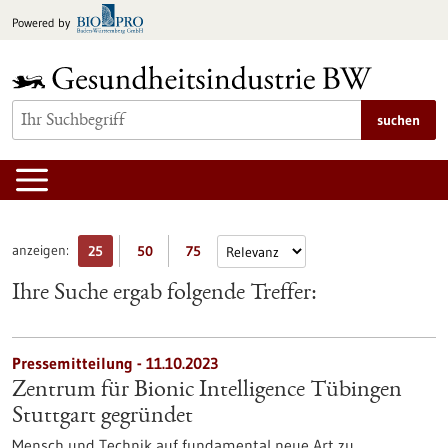
zum
Powered by
Inhalt
springen
suchen
anzeigen:
25
50
75
Ihre Suche ergab folgende Treffer:
Pressemitteilung - 11.10.2023
Zentrum für Bionic Intelligence Tübingen
Stuttgart gegründet
Mensch und Technik auf fundamental neue Art zu