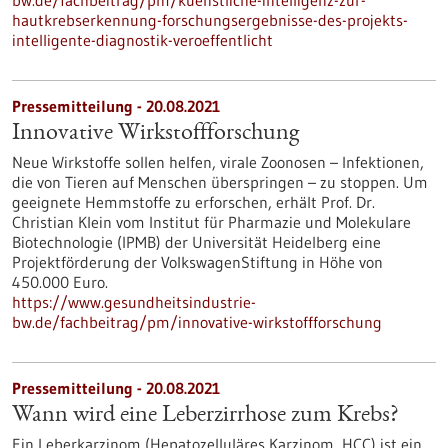
bw.de/fachbeitrag/pm/kuenstliche-intelligenz-zur-
hautkrebserkennung-forschungsergebnisse-des-projekts-
intelligente-diagnostik-veroeffentlicht
Pressemitteilung - 20.08.2021
Innovative Wirkstoffforschung
Neue Wirkstoffe sollen helfen, virale Zoonosen – Infektionen,
die von Tieren auf Menschen überspringen – zu stoppen. Um
geeignete Hemmstoffe zu erforschen, erhält Prof. Dr.
Christian Klein vom Institut für Pharmazie und Molekulare
Biotechnologie (IPMB) der Universität Heidelberg eine
Projektförderung der VolkswagenStiftung in Höhe von
450.000 Euro.
https://www.gesundheitsindustrie-
bw.de/fachbeitrag/pm/innovative-wirkstoffforschung
Pressemitteilung - 20.08.2021
Wann wird eine Leberzirrhose zum Krebs?
Ein Leberkarzinom (Hepatozelluläres Karzinom, HCC) ist ein