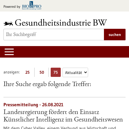
zum
Powered by
Inhalt
springen
suchen
anzeigen:
25
50
75
Ihre Suche ergab folgende Treffer:
Pressemitteilung - 26.08.2021
Landesregierung fördert den Einsatz
Künstlicher Intelligenz im Gesundheitswesen
Mit dem Cyber Valley, einem Verbund aus Wirtschaft und