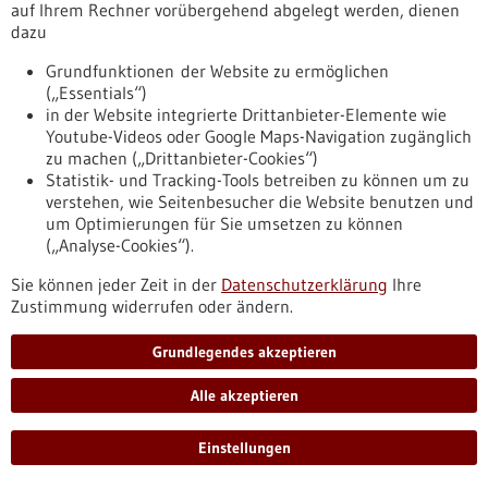
Forschungsprojekt soll kleine Labore
auf Ihrem Rechner vorübergehend abgelegt werden, dienen
dazu
wettbewerbsfähig machen: Bund fördert
Forschungsprojekt ‘LARS‘ mit einer halben
Grundfunktionen der Website zu ermöglichen
Million Euro
(„Essentials“)
in der Website integrierte Drittanbieter-Elemente wie
Allein in deutschen Laboren werden täglich Hunderttausende
Youtube-Videos oder Google Maps-Navigation zugänglich
Coronavirus-Analysen durchgeführt, unzählige weitere
zu machen („Drittanbieter-Cookies“)
Blutuntersuchungen kommen hinzu. Um diesem enormen
Statistik- und Tracking-Tools betreiben zu können um zu
Probenaufkommen Herr zu werden, setzen insbesondere
verstehen, wie Seitenbesucher die Website benutzen und
große medizinische Labore auf automatisierte Prozesse. Da
um Optimierungen für Sie umsetzen zu können
dies jedoch sehr kostspielig ist – ein einziges Gerät kostet
(„Analyse-Cookies“).
häufig so viel wie ein kleines Einfamilienhaus – können kleine
und mittlere Betriebe hier oft nicht mithalten.
Sie können jeder Zeit in der
Datenschutzerklärung
Ihre
https://www.gesundheitsindustrie-
Zustimmung widerrufen oder ändern.
bw.de/fachbeitrag/pm/forschungsprojekt-soll-kleine-labore-
wettbewerbsfaehig-machen-bund-foerdert-
Grundlegendes akzeptieren
forschungsprojekt-lars-mit-einer-halben-million-euro
Alle akzeptieren
Genregulation - 20.07.2021
Einstellungen