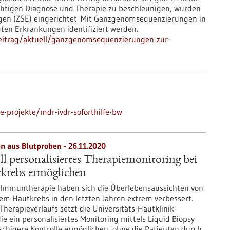
chtigen Diagnose und Therapie zu beschleunigen, wurden
ngen (ZSE) eingerichtet. Mit Ganzgenomsequenzierungen in
ten Erkrankungen identifiziert werden.
eitrag/aktuell/ganzgenomsequenzierungen-zur-
-projekte/mdr-ivdr-soforthilfe-bw
n aus Blutproben - 26.11.2020
ll personalisiertes Therapiemonitoring bei
krebs ermöglichen
 Immuntherapie haben sich die Überlebensaussichten von
em Hautkrebs in den letzten Jahren extrem verbessert.
erapieverlaufs setzt die Universitäts-Hautklinik
ie ein personalisiertes Monitoring mittels Liquid Biopsy
schigere Kontrolle ermöglichen, ohne die Patienten durch