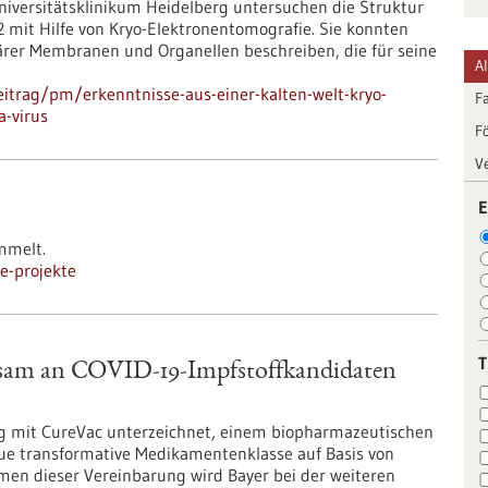
niversitätsklinikum Heidelberg untersuchen die Struktur
 mit Hilfe von Kryo-Elektronentomografie. Sie konnten
ärer Membranen und Organellen beschreiben, die für seine
A
itrag/pm/erkenntnisse-aus-einer-kalten-welt-kryo-
F
a-virus
F
V
E
mmelt.
e-projekte
nsam an COVID-19-Impfstoffkandidaten
ag mit CureVac unterzeichnet, einem biopharmazeutischen
ue transformative Medikamentenklasse auf Basis von
en dieser Vereinbarung wird Bayer bei der weiteren