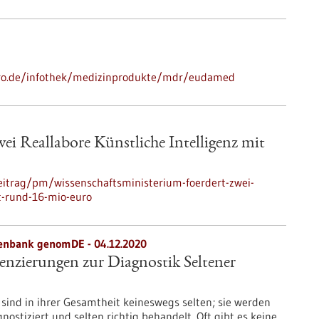
o-pro.de/infothek/medizinprodukte/mdr/eudamed
ei Reallabore Künstliche Intelligenz mit
eitrag/pm/wissenschaftsministerium-foerdert-zwei-
mt-rund-16-mio-euro
enbank genomDE - 04.12.2020
zierungen zur Diagnostik Seltener
sind in ihrer Gesamtheit keineswegs selten; sie werden
gnostiziert und selten richtig behandelt. Oft gibt es keine