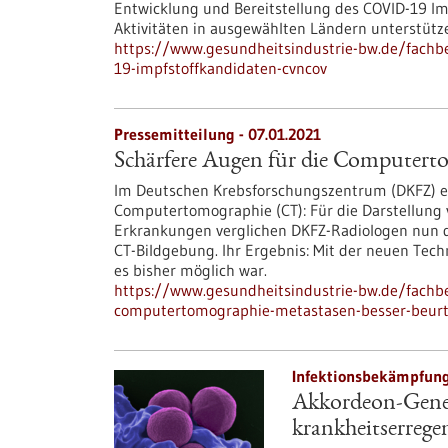
Entwicklung und Bereitstellung des COVID-19 Im
Aktivitäten in ausgewählten Ländern unterstütz
https://www.gesundheitsindustrie-bw.de/fachb
19-impfstoffkandidaten-cvncov
Pressemitteilung - 07.01.2021
Schärfere Augen für die Computerto
Im Deutschen Krebsforschungszentrum (DKFZ) er
Computertomographie (CT): Für die Darstellung
Erkrankungen verglichen DKFZ-Radiologen nun d
CT-Bildgebung. Ihr Ergebnis: Mit der neuen Techni
es bisher möglich war.
https://www.gesundheitsindustrie-bw.de/fachb
computertomographie-metastasen-besser-beurt
Infektionsbekämpfung 
Akkordeon-Gene a
krankheitserrege