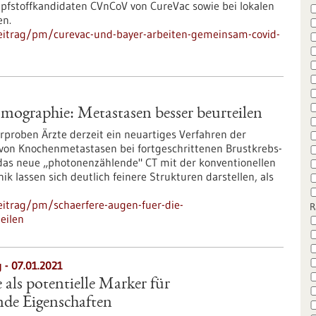
pfstoffkandidaten CVnCoV von CureVac sowie bei lokalen
en.
eitrag/pm/curevac-und-bayer-arbeiten-gemeinsam-covid-
mographie: Metastasen besser beurteilen
proben Ärzte derzeit ein neuartiges Verfahren der
 von Knochenmetastasen bei fortgeschrittenen Brustkrebs-
as neue „photonenzählende" CT mit der konventionellen
k lassen sich deutlich feinere Strukturen darstellen, als
eitrag/pm/schaerfere-augen-fuer-die-
R
eilen
- 07.01.2021
ls potentielle Marker für
nde Eigenschaften