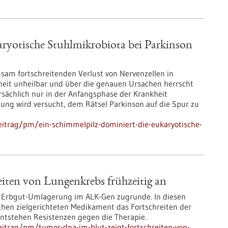
aryotische Stuhlmikrobiota bei Parkinson
sam fortschreitenden Verlust von Nervenzellen in
heit unheilbar und über die genauen Ursachen herrscht
rsächlich nur in der Anfangsphase der Krankheit
ung wird versucht, dem Rätsel Parkinson auf die Spur zu
itrag/pm/ein-schimmelpilz-dominiert-die-eukaryotische-
iten von Lungenkrebs frühzeitig an
 Erbgut-Umlagerung im ALK-Gen zugrunde. In diesen
chen zielgerichteten Medikament das Fortschreiten der
entstehen Resistenzen gegen die Therapie.
itrag/pm/tumor-dna-im-blut-zeigt-fortschreiten-von-