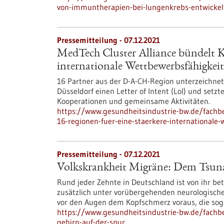
von-immuntherapien-bei-lungenkrebs-entwickel
Pressemitteilung - 07.12.2021
MedTech Cluster Alliance bündelt Kr
internationale Wettbewerbsfähigke
16 Partner aus der D-A-CH-Region unterzeichne
Düsseldorf einen Letter of Intent (LoI) und setz
Kooperationen und gemeinsame Aktivitäten.
https://www.gesundheitsindustrie-bw.de/fachbe
16-regionen-fuer-eine-staerkere-internationale-
Pressemitteilung - 07.12.2021
Volkskrankheit Migräne: Dem Tsuna
Rund jeder Zehnte in Deutschland ist von ihr betr
zusätzlich unter vorübergehenden neurologisch
vor den Augen dem Kopfschmerz voraus, die so
https://www.gesundheitsindustrie-bw.de/fach
gehirn-auf-der-spur