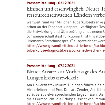
Pressemitteilung - 03.12.2021
Einfach und erschwinglich: Neuer T
ressourcenschwachen Ländern verbe
Weltweit rund vier Millionen Tuberkulosekranke 
schon an der Diagnostik hapert – verfügbare Tes
die Entwicklung und Überprüfung eines neuen Uri
Schwangerschaftstest funktioniert, ist Privatdo
„Memento Forschungspreis“ ausgezeichnet wor
https://www.gesundheitsindustrie-bw.de/fachbe
tuberkulose-diagnostik-ressourcenschwachen-la
Pressemitteilung - 07.12.2021
Neuer Ansatz zur Vorhersage des A
Lungenkrebs entwickelt
Am Universitätsklinikum Tübingen führte eine pr
Hinterleitner und Prof. Dr. Lars Zender, Ärztlic
zu äußerst vielversprechenden Ergebnissen. Die
die es ermöglicht, die Erfolgsaussicht von Imm
https://www.gesundheitsindustrie-bw.de/fachb