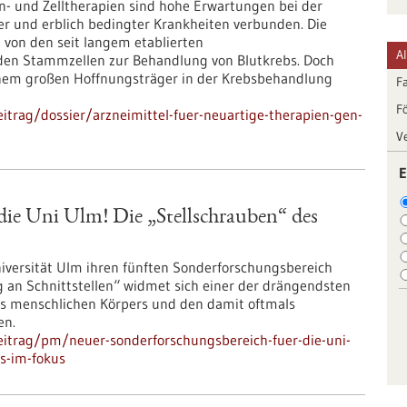
n- und Zelltherapien sind hohe Erwartungen bei der
r und erblich bedingter Krankheiten verbunden. Die
 von den seit langem etablierten
A
den Stammzellen zur Behandlung von Blutkrebs. Doch
einem großen Hoffnungsträger in der Krebsbehandlung
F
F
trag/dossier/arzneimittel-fuer-neuartige-therapien-gen-
V
E
die Uni Ulm! Die „Stellschrauben“ des
iversität Ulm ihren fünften Sonderforschungsbereich
 an Schnittstellen“ widmet sich einer der drängendsten
es menschlichen Körpers und den damit oftmals
en.
eitrag/pm/neuer-sonderforschungsbereich-fuer-die-uni-
s-im-fokus