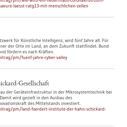
eitrag/pm/wie-wird-ein-fledermaus-coronavirus-zum-
aeure-laesst-ratg13-mit-menschlichen-zellen
werk für Künstliche Intelligenz, wird fünf Jahre alt. Für
iner der Orte im Land, an dem Zukunft stattfindet. Bund
und fördern es nach Kräften.
itrag/pm/fuenf-jahre-cyber-valley
ickard-Gesellschaft
bau der Geräteinfrastruktur in der Mikrosystemtechnik bei
 Damit wird gezielt in den Ausbau des
ovationskraft des Mittelstands investiert.
itrag/pm/land-foerdert-institute-der-hahn-schickard-