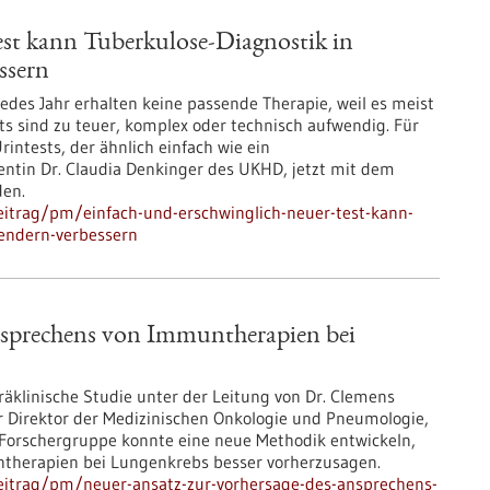
est kann Tuberkulose-Diagnostik in
ssern
jedes Jahr erhalten keine passende Therapie, weil es meist
ts sind zu teuer, komplex oder technisch aufwendig. Für
ntests, der ähnlich einfach wie ein
zentin Dr. Claudia Denkinger des UKHD, jetzt mit dem
den.
itrag/pm/einfach-und-erschwinglich-neuer-test-kann-
endern-verbessern
nsprechens von Immuntherapien bei
äklinische Studie unter der Leitung von Dr. Clemens
her Direktor der Medizinischen Onkologie und Pneumologie,
 Forschergruppe konnte eine neue Methodik entwickeln,
untherapien bei Lungenkrebs besser vorherzusagen.
eitrag/pm/neuer-ansatz-zur-vorhersage-des-ansprechens-