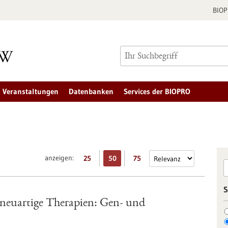
BIO
Veranstaltungen
Datenbanken
Services der BIOPRO
anzeigen:
25
50
75
S
 neuartige Therapien: Gen- und