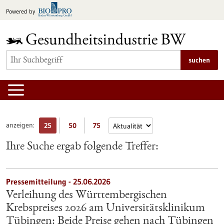
zum
Powered by
Inhalt
springen
suchen
anzeigen:
25
50
75
Ihre Suche ergab folgende Treffer:
Pressemitteilung - 25.06.2026
Verleihung des Württembergischen
Krebspreises 2026 am Universitätsklinikum
Tübingen: Beide Preise gehen nach Tübingen