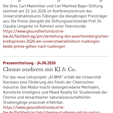
Die Dres. Carl Maximilian und Carl Manfred Bayer-Stiftung
zeichnet am 23. Juli 2026 im Konferenzzentrum des
Universitätsklinikums Tübingen die diesjährigen Preisträger
aus. Die Preise übergibt die Stiftungsvorsitzende Prof. Dr.
Claudia Lengerke im Rahmen einer Feierstunde.
https://www.gesundheitsindustrie-
bw.de/fachbeitrag/pm/verleihung-des-wuerttembergischen-
krebspreises-2026-am-universitaetsklinikum-tuebingen-
beide-preise-gehen-nach-tuebingen
Pressemitteilung - 24.06.2026
Chemie studieren mit KI & Co.
Für das neue Lehrprojekt „KI-BMX“ erhält die Universität
Konstanz eine Förderung des Fonds der Chemischen
Industrie. Das Modul macht datengetriebene Methoden,
Künstliche Intelligenz und Mixed Reality für Studierende der
Chemie und benachbarter naturwissenschaftlicher
Studiengänge praxisnah erfahrbar.
https://www.gesundheitsindustrie-
bw.de/fachbeitrag/pm/chemie-studieren-mit-ki-und-co