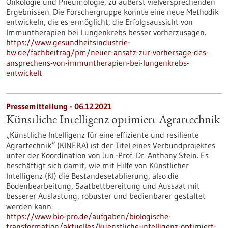
Onkologie und Pneumologie, zu äußerst vielversprechenden
Ergebnissen. Die Forschergruppe konnte eine neue Methodik
entwickeln, die es ermöglicht, die Erfolgsaussicht von
Immuntherapien bei Lungenkrebs besser vorherzusagen.
https://www.gesundheitsindustrie-
bw.de/fachbeitrag/pm/neuer-ansatz-zur-vorhersage-des-
ansprechens-von-immuntherapien-bei-lungenkrebs-
entwickelt
Pressemitteilung - 06.12.2021
Künstliche Intelligenz optimiert Agrartechnik
„Künstliche Intelligenz für eine effiziente und resiliente
Agrartechnik“ (KINERA) ist der Titel eines Verbundprojektes
unter der Koordination von Jun.-Prof. Dr. Anthony Stein. Es
beschäftigt sich damit, wie mit Hilfe von Künstlicher
Intelligenz (KI) die Bestandesetablierung, also die
Bodenbearbeitung, Saatbettbereitung und Aussaat mit
besserer Auslastung, robuster und bedienbarer gestaltet
werden kann.
https://www.bio-pro.de/aufgaben/biologische-
transformation/aktuelles/kuenstliche-intelligenz-optimiert-