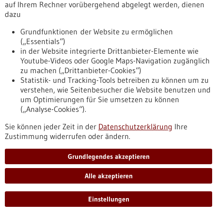
auf Ihrem Rechner vorübergehend abgelegt werden, dienen
die Chancen und Potenziale der zukünftigen
dazu
Wirtschaftsbeziehungen zum Vereinigten Königreich und die
erforderlichen politischen Rahmenbedingungen.
Grundfunktionen der Website zu ermöglichen
https://www.gesundheitsindustrie-
(„Essentials“)
bw.de/fachbeitrag/pm/wirtschaftskongress-bw-meets-uk-
in der Website integrierte Drittanbieter-Elemente wie
mit-den-britischen-partnern-im-gespraech-und-im-
Youtube-Videos oder Google Maps-Navigation zugänglich
geschaeft-bleiben
zu machen („Drittanbieter-Cookies“)
Statistik- und Tracking-Tools betreiben zu können um zu
verstehen, wie Seitenbesucher die Website benutzen und
Pressemitteilung - 24.11.2021
um Optimierungen für Sie umsetzen zu können
(„Analyse-Cookies“).
Sie können jeder Zeit in der
Datenschutzerklärung
Ihre
Zustimmung widerrufen oder ändern.
Grundlegendes akzeptieren
Alle akzeptieren
BIOPRO als Anlaufstelle auf der MEDICA
2021
Einstellungen
Nach ihrer einjährigen, coronabedingten Pause fand die