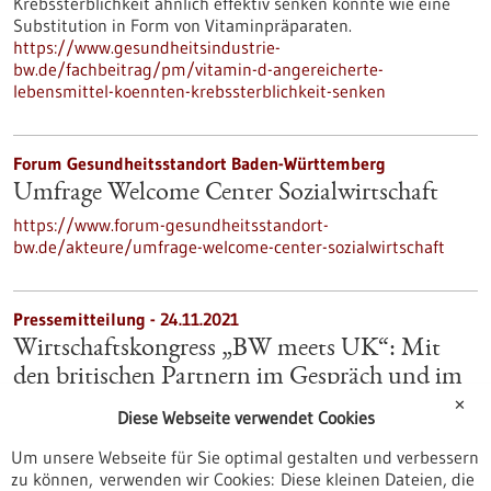
Krebssterblichkeit ähnlich effektiv senken könnte wie eine
Substitution in Form von Vitaminpräparaten.
https://www.gesundheitsindustrie-
bw.de/fachbeitrag/pm/vitamin-d-angereicherte-
lebensmittel-koennten-krebssterblichkeit-senken
Forum Gesundheitsstandort Baden-Württemberg
Umfrage Welcome Center Sozialwirtschaft
https://www.forum-gesundheitsstandort-
bw.de/akteure/umfrage-welcome-center-sozialwirtschaft
Pressemitteilung - 24.11.2021
Wirtschaftskongress „BW meets UK“: Mit
den britischen Partnern im Gespräch und im
Geschäft bleiben
✕
Diese Webseite verwendet Cookies
Wirtschaftsministerin Dr. Nicole Hoffmeister-Kraut hat am 24.
Um unsere Webseite für Sie optimal gestalten und verbessern
November im Rahmen des Wirtschaftskongresses „BW meets
zu können, verwenden wir Cookies: Diese kleinen Dateien, die
UK“ gemeinsam mit der Britischen Botschafterin Jill Gallard