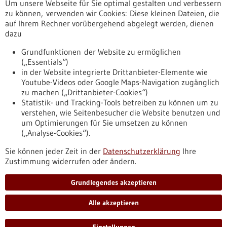
Um unsere Webseite für Sie optimal gestalten und verbessern
Erscheinungsdatum
zu können, verwenden wir Cookies: Diese kleinen Dateien, die
auf Ihrem Rechner vorübergehend abgelegt werden, dienen
dazu
zurücksetzen
Grundfunktionen der Website zu ermöglichen
(„Essentials“)
anzeigen
in der Website integrierte Drittanbieter-Elemente wie
Youtube-Videos oder Google Maps-Navigation zugänglich
zu machen („Drittanbieter-Cookies“)
Statistik- und Tracking-Tools betreiben zu können um zu
verstehen, wie Seitenbesucher die Website benutzen und
Nach oben
um Optimierungen für Sie umsetzen zu können
(„Analyse-Cookies“).
Sie können jeder Zeit in der
Datenschutzerklärung
Ihre
Informiert bleiben
Zustimmung widerrufen oder ändern.
Newsletter abonnieren
Grundlegendes akzeptieren
Alle akzeptieren
2026
©