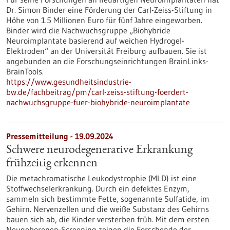
Dr. Simon Binder eine Förderung der Carl-Zeiss-Stiftung in
Höhe von 1.5 Millionen Euro für fünf Jahre eingeworben.
Binder wird die Nachwuchsgruppe „Biohybride
Neuroimplantate basierend auf weichen Hydrogel-
Elektroden“ an der Universität Freiburg aufbauen. Sie ist
angebunden an die Forschungseinrichtungen BrainLinks-
BrainTools.
https://www.gesundheitsindustrie-
bw.de/fachbeitrag/pm/carl-zeiss-stiftung-foerdert-
nachwuchsgruppe-fuer-biohybride-neuroimplantate
Pressemitteilung - 19.09.2024
Schwere neurodegenerative Erkrankung
frühzeitig erkennen
Die metachromatische Leukodystrophie (MLD) ist eine
Stoffwechselerkrankung. Durch ein defektes Enzym,
sammeln sich bestimmte Fette, sogenannte Sulfatide, im
Gehirn. Nervenzellen und die weiße Substanz des Gehirns
bauen sich ab, die Kinder versterben früh. Mit dem ersten
Neugeborenen-Screening zeigen die Forschende der