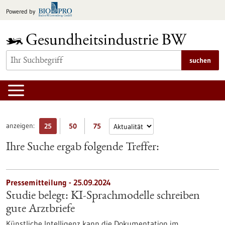
zum
Powered by
Inhalt
springen
suchen
anzeigen:
25
50
75
Ihre Suche ergab folgende Treffer:
Pressemitteilung - 25.09.2024
Studie belegt: KI-Sprachmodelle schreiben
gute Arztbriefe
Künstliche Intelligenz kann die Dokumentation im